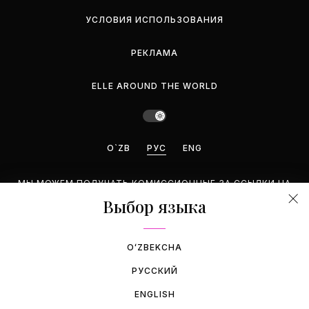
УСЛОВИЯ ИСПОЛЬЗОВАНИЯ
РЕКЛАМА
ELLE AROUND THE WORLD
O`ZB
РУС
ENG
МЫ МОЖЕМ ПОЛУЧАТЬ КОМИССИОННЫЕ ЗА ССЫЛКИ НА
ЭТОЙ СТРАНИЦЕ, НО МЫ РЕКОМЕНДУЕМ ТОЛЬКО ТЕ
Выбор языка
ПРОДУКТЫ, КОТОРЫЕ ПОДДЕРЖИВАЕМ.
©2026 GEMINA PUBLISHING LLC. BCE ПРАВА ЗАЩИЩЕНЫ.
OʻZBEKCHA
РУССКИЙ
ENGLISH