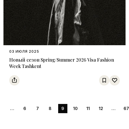
03 ИЮЛЯ 2025
Новый сезон Spring/Summer 2026 Visa Fashion
Week Tashkent
1
…
6
7
8
9
10
11
12
…
67