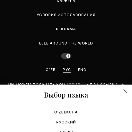
КАРЬЕРА
УСЛОВИЯ ИСПОЛЬЗОВАНИЯ
РЕКЛАМА
ELLE AROUND THE WORLD
O`ZB
РУС
ENG
МЫ МОЖЕМ ПОЛУЧАТЬ КОМИССИОННЫЕ ЗА ССЫЛКИ НА
ЭТОЙ СТРАНИЦЕ, НО МЫ РЕКОМЕНДУЕМ ТОЛЬКО ТЕ
Выбор языка
ПРОДУКТЫ, КОТОРЫЕ ПОДДЕРЖИВАЕМ.
©2026 GEMINA PUBLISHING LLC. BCE ПРАВА ЗАЩИЩЕНЫ.
OʻZBEKCHA
РУССКИЙ