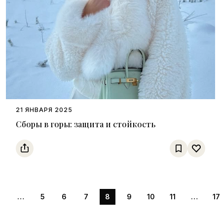
21 ЯНВАРЯ 2025
Сборы в горы: защита и стойкость
1
…
5
6
7
8
9
10
11
…
17