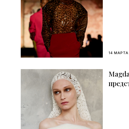
14 МАРТА
Magda
предс
колле
осень
Недел