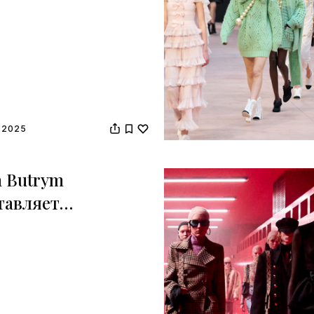
 2025
 Butrym
тавляет
кцию Magdalena
-зима 2025 на
е моды в Париже