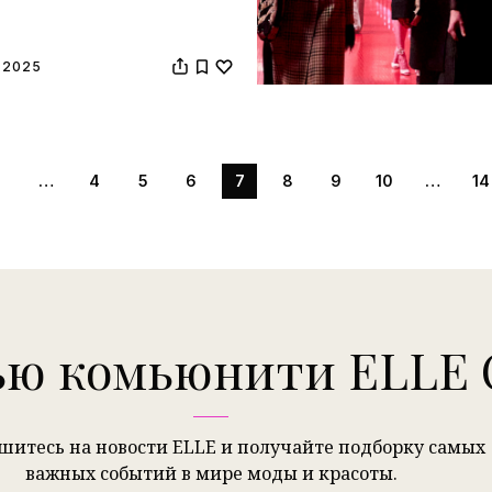
 2025
1
…
4
5
6
7
8
9
10
…
14
ью комьюнити ELLE O
итесь на новости ELLE и получайте подборку самых
важных событий в мире моды и красоты.