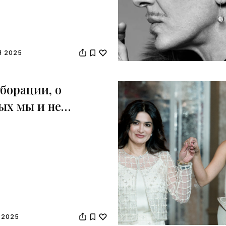
Я 2025
борации, о
ых мы и не
ли
 2025