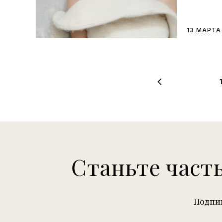
13 МАРТА
Станьте част
Подпиш