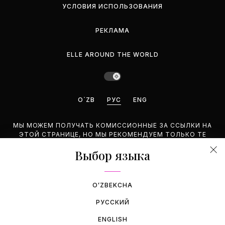
УСЛОВИЯ ИСПОЛЬЗОВАНИЯ
РЕКЛАМА
ELLE AROUND THE WORLD
O`ZB
РУС
ENG
МЫ МОЖЕМ ПОЛУЧАТЬ КОМИССИОННЫЕ ЗА ССЫЛКИ НА
ЭТОЙ СТРАНИЦЕ, НО МЫ РЕКОМЕНДУЕМ ТОЛЬКО ТЕ
ПРОДУКТЫ, КОТОРЫЕ ПОДДЕРЖИВАЕМ.
Выбор языка
©2026 GEMINA PUBLISHING LLC. BCE ПРАВА ЗАЩИЩЕНЫ.
OʻZBEKCHA
РУССКИЙ
ENGLISH