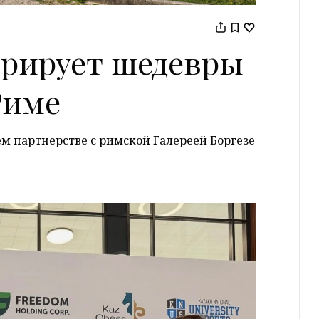
аврирует шедевры
Риме
ем партнерстве с римской Галереей Боргезе