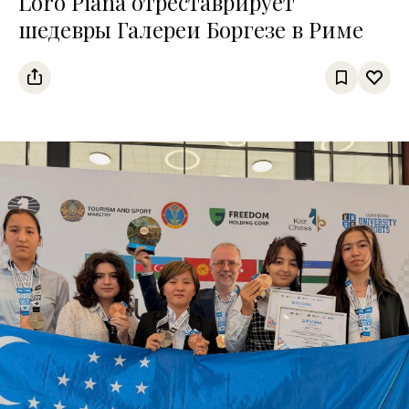
Loro Piana отреставрирует
шедевры Галереи Боргезе в Риме