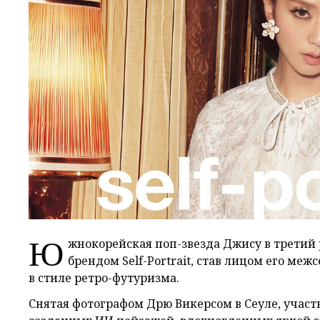
Ю
жнокорейская поп-звезда Джису в третий
брендом Self-Portrait, став лицом его ме
в стиле ретро-футуризма.
Снятая фотографом Дрю Викерсом в Сеуле, участ