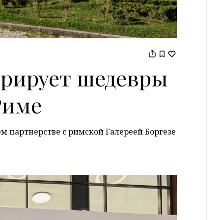
аврирует шедевры
Риме
ем партнерстве с римской Галереей Боргезе