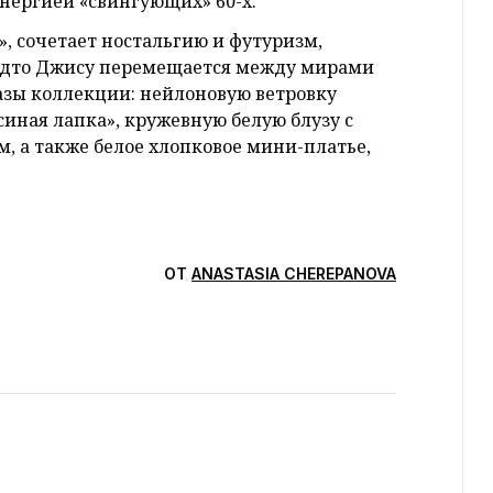
нергией «свингующих» 60-х.
, сочетает ностальгию и футуризм,
 будто Джису перемещается между мирами
азы коллекции: нейлоновую ветровку
синая лапка», кружевную белую блузу с
, а также белое хлопковое мини-платье,
ОТ
ANASTASIA CHEREPANOVA