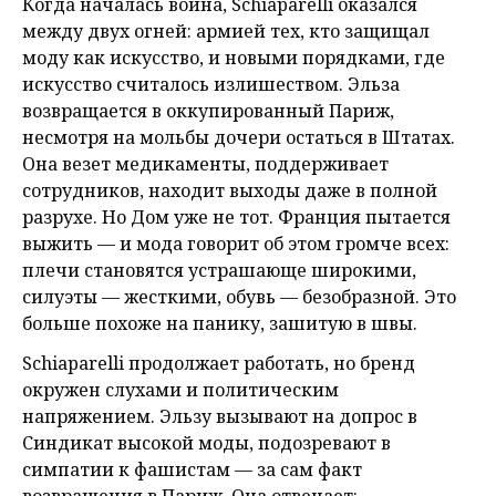
Когда началась война, Schiaparelli оказался
между двух огней: армией тех, кто защищал
моду как искусство, и новыми порядками, где
искусство считалось излишеством. Эльза
возвращается в оккупированный Париж,
несмотря на мольбы дочери остаться в Штатах.
Она везет медикаменты, поддерживает
сотрудников, находит выходы даже в полной
разрухе. Но Дом уже не тот. Франция пытается
выжить — и мода говорит об этом громче всех:
плечи становятся устрашающе широкими,
силуэты — жесткими, обувь — безобразной. Это
больше похоже на панику, зашитую в швы.
Schiaparelli продолжает работать, но бренд
окружен слухами и политическим
напряжением. Эльзу вызывают на допрос в
Синдикат высокой моды, подозревают в
симпатии к фашистам — за сам факт
возвращения в Париж. Она отвечает: