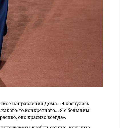
ское направления Дома. «Я коснулась
ь какого-то конкретного… Я с большим
расиво, оно красиво всегда».
нные жакеты и юбки-солнце, кожаные