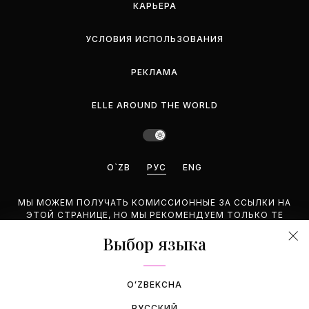
КАРЬЕРА
УСЛОВИЯ ИСПОЛЬЗОВАНИЯ
РЕКЛАМА
ELLE AROUND THE WORLD
O`ZB
РУС
ENG
МЫ МОЖЕМ ПОЛУЧАТЬ КОМИССИОННЫЕ ЗА ССЫЛКИ НА
ЭТОЙ СТРАНИЦЕ, НО МЫ РЕКОМЕНДУЕМ ТОЛЬКО ТЕ
ПРОДУКТЫ, КОТОРЫЕ ПОДДЕРЖИВАЕМ.
Выбор языка
©2026 GEMINA PUBLISHING LLC. BCE ПРАВА ЗАЩИЩЕНЫ.
OʻZBEKCHA
РУССКИЙ