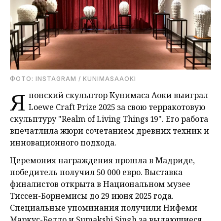
ФОТО: INSTAGRAM / KUNIMASAAOKI
Я
понский скульптор Кунимаса Аоки выиграл
Loewe Craft Prize 2025 за свою терракотовую
скульптуру "Realm of Living Things 19". Его работа
впечатлила жюри сочетанием древних техник и
инновационного подхода.
Церемония награждения прошла в Мадриде,
победитель получил 50 000 евро. Выставка
финалистов открыта в Национальном музее
Тиссен-Борнемисы до 29 июня 2025 года.
Специальные упоминания получили Нифеми
Маркус-Белло и Sumakshi Singh за выдающиеся