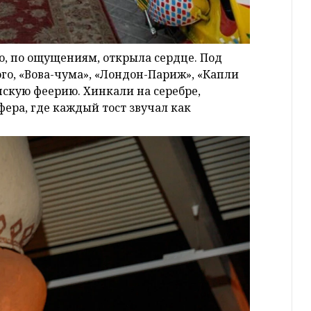
о, по ощущениям, открыла сердце. Под
ого, «Вова-чума», «Лондон-Париж», «Капли
нскую феерию. Хинкали на серебре,
фера, где каждый тост звучал как