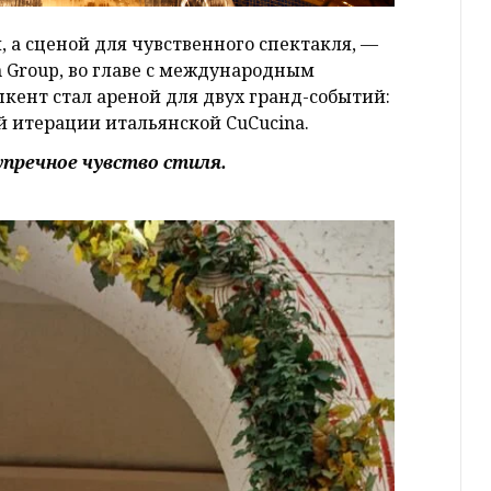
, а сценой для чувственного спектакля, —
 Group, во главе с международным
кент стал ареной для двух гранд-событий:
й итерации итальянской CuCucina.
упречное чувство стиля.