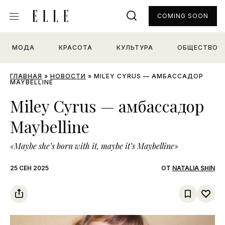
COMING SOON
МОДА
КРАСОТА
КУЛЬТУРА
ОБЩЕСТВО
ГЛАВНАЯ
»
НОВОСТИ
»
MILEY CYRUS — АМБАССАДОР
MAYBELLINE
Miley Cyrus — амбассадор
Maybelline
«Maybe she’s born with it, maybe it’s Maybelline»
25 СЕН 2025
ОТ
NATALIA SHIN