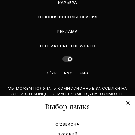
КАРЬЕРА
УСЛОВИЯ ИСПОЛЬЗОВАНИЯ
РЕКЛАМА
ELLE AROUND THE WORLD
O`ZB
РУС
ENG
МЫ МОЖЕМ ПОЛУЧАТЬ КОМИССИОННЫЕ ЗА ССЫЛКИ НА
ЭТОЙ СТРАНИЦЕ, НО МЫ РЕКОМЕНДУЕМ ТОЛЬКО ТЕ
ПРОДУКТЫ, КОТОРЫЕ ПОДДЕРЖИВАЕМ.
Выбор языка
©2026 GEMINA PUBLISHING LLC. BCE ПРАВА ЗАЩИЩЕНЫ.
OʻZBEKCHA
РУССКИЙ