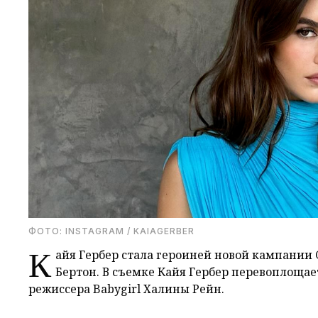
ФОТО: INSTAGRAM / KAIAGERBER
К
айя Гербер стала героиней новой кампании 
Бертон. В съемке Кайя Гербер перевоплощае
режиссера Babygirl Халины Рейн.