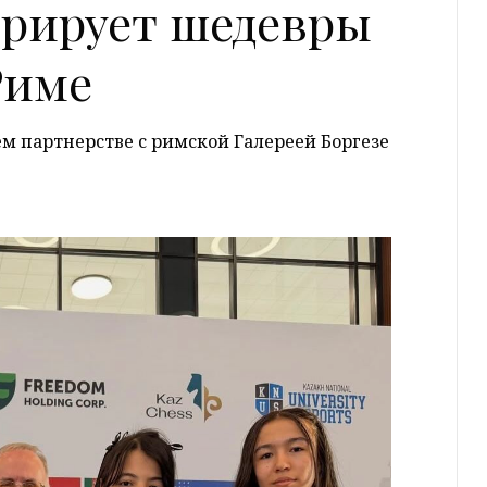
аврирует шедевры
Риме
ем партнерстве с римской Галереей Боргезе