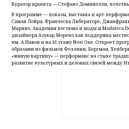
Куратор проекта — Стефано Доминелли, почетный
В программе — показы, выставка и арт-перформа
Саман Лойра, Франческа Либераторе, Джанфранк
Марино, Академия костюма и моды и Modateca De
дизайнера Азукар Морено как поддержка местно
им. А.Навои и на 41 этаже Nest One. Откроет про
образами из фильмов Феллини, Бергман, Хепбер
«живую картину» — перформанс на стыке традиц
развитие культурных и деловых связей между И