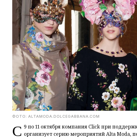
ФОТО: ALTAMODA.DOLCEGABBANA.COM
С
9 по 11 октября компания Click при поддер
организует серию мероприятий Alta Moda, 