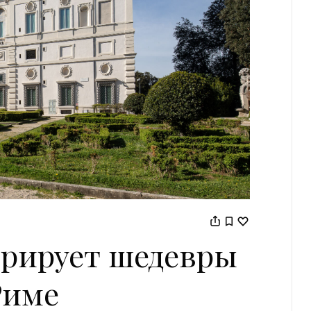
аврирует шедевры
Риме