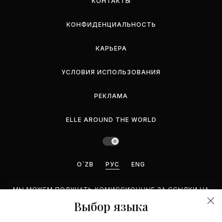
КОНТАКТЫ
КОНФИДЕНЦИАЛЬНОСТЬ
КАРЬЕРА
УСЛОВИЯ ИСПОЛЬЗОВАНИЯ
РЕКЛАМА
ELLE AROUND THE WORLD
O`ZB
РУС
ENG
МЫ МОЖЕМ ПОЛУЧАТЬ КОМИССИОННЫЕ ЗА ССЫЛКИ НА
ЭТОЙ СТРАНИЦЕ, НО МЫ РЕКОМЕНДУЕМ ТОЛЬКО ТЕ
Выбор языка
ПРОДУКТЫ, КОТОРЫЕ ПОДДЕРЖИВАЕМ.