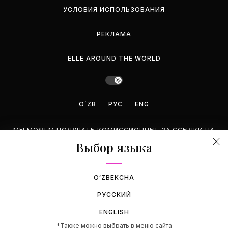
УСЛОВИЯ ИСПОЛЬЗОВАНИЯ
РЕКЛАМА
ELLE AROUND THE WORLD
O`ZB
РУС
ENG
МЫ МОЖЕМ ПОЛУЧАТЬ КОМИССИОННЫЕ ЗА ССЫЛКИ НА
ЭТОЙ СТРАНИЦЕ, НО МЫ РЕКОМЕНДУЕМ ТОЛЬКО ТЕ
Выбор языка
ПРОДУКТЫ, КОТОРЫЕ ПОДДЕРЖИВАЕМ.
©2026 GEMINA PUBLISHING LLC. BCE ПРАВА ЗАЩИЩЕНЫ.
OʻZBEKCHA
РУССКИЙ
ENGLISH
*Также можно выбрать в меню сайта