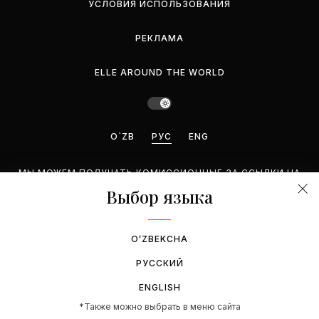
УСЛОВИЯ ИСПОЛЬЗОВАНИЯ
РЕКЛАМА
ELLE AROUND THE WORLD
O`ZB
РУС
ENG
МЫ МОЖЕМ ПОЛУЧАТЬ КОМИССИОННЫЕ ЗА ССЫЛКИ НА
ЭТОЙ СТРАНИЦЕ, НО МЫ РЕКОМЕНДУЕМ ТОЛЬКО ТЕ
Выбор языка
ПРОДУКТЫ, КОТОРЫЕ ПОДДЕРЖИВАЕМ.
©2026 GEMINA PUBLISHING LLC. BCE ПРАВА ЗАЩИЩЕНЫ.
OʻZBEKCHA
РУССКИЙ
ENGLISH
*Также можно выбрать в меню сайта