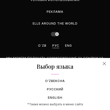
РЕКЛАМА
ELLE AROUND THE WORLD
O`ZB
РУС
ENG
МЫ МОЖЕМ ПОЛУЧАТЬ КОМИССИОННЫЕ ЗА ССЫЛКИ НА
ЭТОЙ СТРАНИЦЕ, НО МЫ РЕКОМЕНДУЕМ ТОЛЬКО ТЕ
Выбор языка
ПРОДУКТЫ, КОТОРЫЕ ПОДДЕРЖИВАЕМ.
©2026 GEMINA PUBLISHING LLC. BCE ПРАВА ЗАЩИЩЕНЫ.
OʻZBEKCHA
РУССКИЙ
ENGLISH
*Также можно выбрать в меню сайта