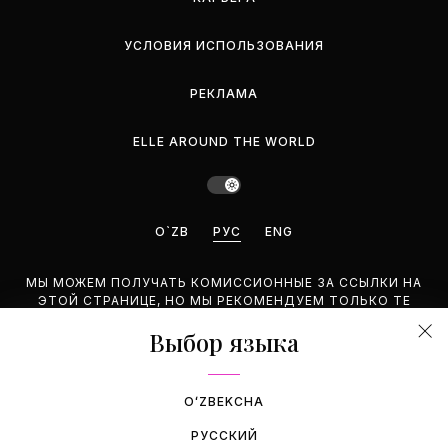
УСЛОВИЯ ИСПОЛЬЗОВАНИЯ
РЕКЛАМА
ELLE AROUND THE WORLD
O`ZB
РУС
ENG
МЫ МОЖЕМ ПОЛУЧАТЬ КОМИССИОННЫЕ ЗА ССЫЛКИ НА
ЭТОЙ СТРАНИЦЕ, НО МЫ РЕКОМЕНДУЕМ ТОЛЬКО ТЕ
ПРОДУКТЫ, КОТОРЫЕ ПОДДЕРЖИВАЕМ.
Выбор языка
©2026 GEMINA PUBLISHING LLC. BCE ПРАВА ЗАЩИЩЕНЫ.
OʻZBEKCHA
РУССКИЙ