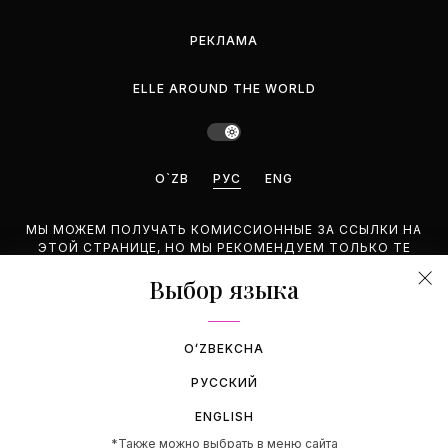
РЕКЛАМА
ELLE AROUND THE WORLD
O`ZB
РУС
ENG
МЫ МОЖЕМ ПОЛУЧАТЬ КОМИССИОННЫЕ ЗА ССЫЛКИ НА
ЭТОЙ СТРАНИЦЕ, НО МЫ РЕКОМЕНДУЕМ ТОЛЬКО ТЕ
ПРОДУКТЫ, КОТОРЫЕ ПОДДЕРЖИВАЕМ.
Выбор языка
©2026 GEMINA PUBLISHING LLC. BCE ПРАВА ЗАЩИЩЕНЫ.
OʻZBEKCHA
РУССКИЙ
ENGLISH
*Также можно выбрать в меню сайта