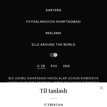
KARYERA
FOYDALANUVCHI SHARTNOMASI
REKLAMA
ELLE AROUND THE WORLD
O`ZB
РУС
ENG
BIZ USHBU SAHIFADAGI HAVOLALAR UCHUN KOMISSIYA
HAQQI OLISHIMIZ MUMKIN, AMMO BIZ FAQAT O’ZIMIZGA
MANZUR BO’LGAN MAHSULOTLARNI TAVSIYA QILAMIZ.
Til tanlash
©2026 GEMINA PUBLISHING LLC, HAMMASI HUQUQUQLARI
HIM.
OʻZBEKCHA