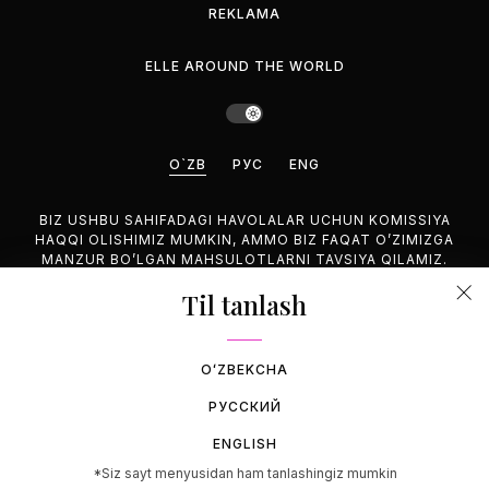
REKLAMA
ELLE AROUND THE WORLD
O`ZB
РУС
ENG
BIZ USHBU SAHIFADAGI HAVOLALAR UCHUN KOMISSIYA
HAQQI OLISHIMIZ MUMKIN, AMMO BIZ FAQAT O’ZIMIZGA
MANZUR BO’LGAN MAHSULOTLARNI TAVSIYA QILAMIZ.
Til tanlash
©2026 GEMINA PUBLISHING LLC, HAMMASI HUQUQUQLARI
HIM.
OʻZBEKCHA
РУССКИЙ
ENGLISH
*Siz sayt menyusidan ham tanlashingiz mumkin