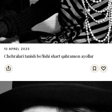
10 APREL 2025
Chehralari tanish bo’lishi shart qahramon ayollar