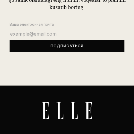
go’zallik olamidagi eng muhim voqealar to’plamini
kuzatib boring.
Ваша электронная почта