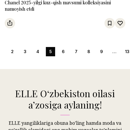
Chanel 2025-yilgi kuz-qish mavsumi kolleksiyasini
namoyish etdi
1
2
3
4
5
6
7
8
9
…
13
ELLE Oʻzbekiston oilasi
aʼzosiga aylaning!
ELLE yangiliklariga obuna bo’ling hamda moda va