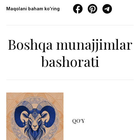
Maqolani baham ko'ring
Boshqa munajjimlar
bashorati
QO‘Y