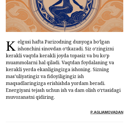
K
elgusi hafta Parizodning dunyoga bo‘lgan
ishonchini sinovdan o‘tkazadi. Siz o‘zingizni
kerakli vaqtda kerakli joyda topasiz va bu ko‘p
muammolarni hal qiladi. Vaqtdan foydalaning va
kerakli yerda ekanligingizga ishoning. Sizning
mas’uliyatingiz va fidoyiligingiz ish
maqsadlaringizga erishishda yordam beradi.
Energiyani tejash uchun ish va dam olish o‘rtasidagi
muvozanatni qidiring.
P.AGLIAMOVADAN