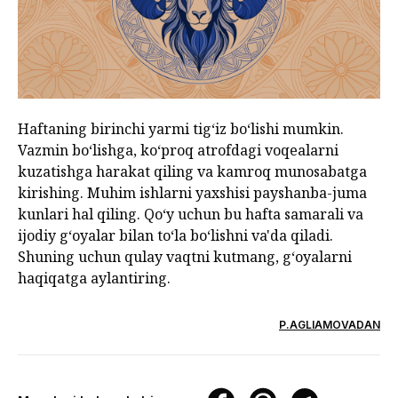
Haftaning birinchi yarmi tigʻiz boʻlishi mumkin.
Vazmin boʻlishga, koʻproq atrofdagi voqealarni
kuzatishga harakat qiling va kamroq munosabatga
kirishing. Muhim ishlarni yaxshisi payshanba-juma
kunlari hal qiling. Qoʻy uchun bu hafta samarali va
ijodiy gʻoyalar bilan toʻla boʻlishni va'da qiladi.
Shuning uchun qulay vaqtni kutmang, gʻoyalarni
haqiqatga aylantiring.
P.AGLIAMOVADAN