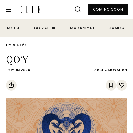
COMING SOON
MODA
GO‘ZALLIK
MADANIYAT
JAMIYAT
UY
»
QOʻY
QOʻY
19 IYUN 2024
P.AGLIAMOVADAN