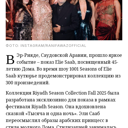
ФОТО: INSTAGRAM/RANIFAWAZOFFICIAL
В
Эр-Рияде, Саудовской Аравии, прошло яркое
событие – показ Elie Saab, посвященный 45-
летию Дома. Во время шоу 1001 Seasons of Elie
Saab кутюрье продемонстрировал коллекцию из
300 произведений.
Коллекция Riyadh Season Collection Fall 2025 была
разработана эксклюзивно для показа в рамках
фестиваля Riyadh Season. Она вдохновлена
сказкой «Тысяча и одна ночь». Эли Сааб
переосмыслил образы арабских принцесс в
стиле модного Дома. Стилизацией занималась