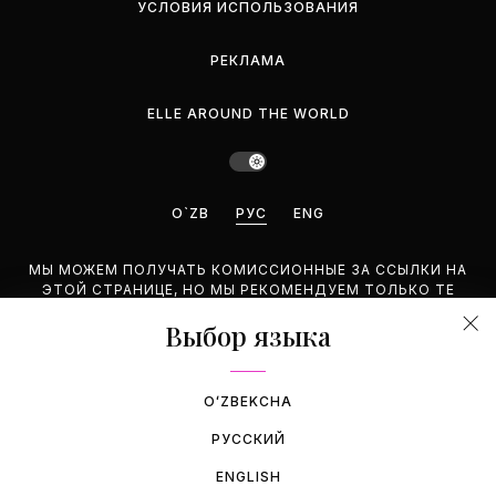
УСЛОВИЯ ИСПОЛЬЗОВАНИЯ
РЕКЛАМА
ELLE AROUND THE WORLD
O`ZB
РУС
ENG
МЫ МОЖЕМ ПОЛУЧАТЬ КОМИССИОННЫЕ ЗА ССЫЛКИ НА
ЭТОЙ СТРАНИЦЕ, НО МЫ РЕКОМЕНДУЕМ ТОЛЬКО ТЕ
ПРОДУКТЫ, КОТОРЫЕ ПОДДЕРЖИВАЕМ.
Выбор языка
©2026 GEMINA PUBLISHING LLC. BCE ПРАВА ЗАЩИЩЕНЫ.
OʻZBEKCHA
РУССКИЙ
ENGLISH