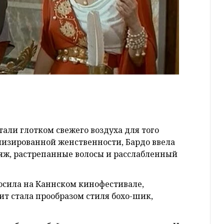
тали глотком свежего воздуха для того
лизированной женственности, Бардо ввела
яж, растрепанные волосы и расслабленный
осила на Каннском кинофестивале,
т стала прообразом стиля бохо-шик,