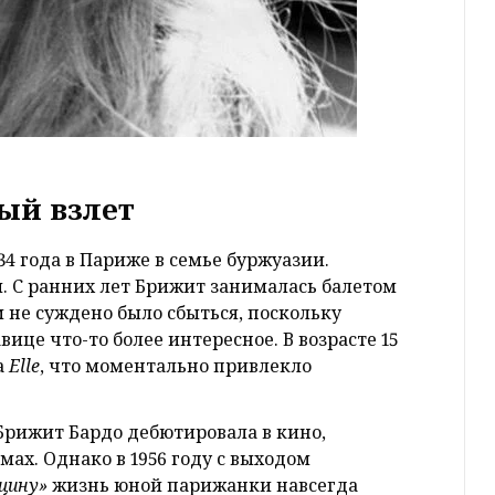
ый взлет
4 года в Париже в семье буржуазии.
 С ранних лет Брижит занималась балетом
 не суждено было сбыться, поскольку
ице что-то более интересное. В возрасте 15
а
Elle
, что моментально привлекло
у Брижит Бардо дебютировала в кино,
х. Однако в 1956 году с выходом
нщину»
жизнь юной парижанки навсегда