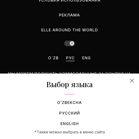
УСЛОВИЯ ИСПОЛЬЗОВАНИЯ
РЕКЛАМА
ELLE AROUND THE WORLD
O`ZB
РУС
ENG
МЫ МОЖЕМ ПОЛУЧАТЬ КОМИССИОННЫЕ ЗА ССЫЛКИ НА
ЭТОЙ СТРАНИЦЕ, НО МЫ РЕКОМЕНДУЕМ ТОЛЬКО ТЕ
Выбор языка
ПРОДУКТЫ, КОТОРЫЕ ПОДДЕРЖИВАЕМ.
©2026 GEMINA PUBLISHING LLC. BCE ПРАВА ЗАЩИЩЕНЫ.
OʻZBEKCHA
РУССКИЙ
ENGLISH
*Также можно выбрать в меню сайта