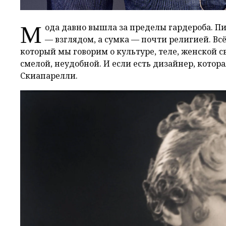
М
ода давно вышла за пределы гардероба. П
— взглядом, а сумка — почти религией. Вс
который мы говорим о культуре, теле, женской с
смелой, неудобной. И если есть дизайнер, котора
Скиапарелли.