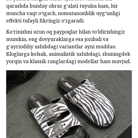
qarashda bunday obraz g‘alati tuyulsa ham, bir
muncha vaqt o‘tgach, nomutanosiblik uyg‘unligi
effekti tufayli fikringiz o‘zgaradi.
Ko‘rinishni uzun oq paypoqlar bilan to‘ldirishingiz
mumkin, eng dovyuraklarga esa jozibali va
g‘ayrioddiy uslubdagi variantlar ayni muddao.
Kloglarga kelsak, animalistik uslubdagi, shuningdek
yorqin va klassik ranglardagi modellar ham mavjud.