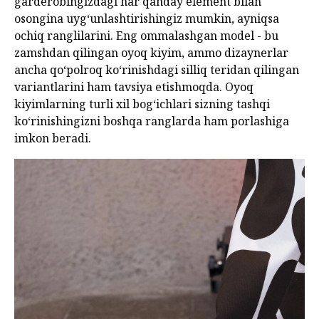
garderobingizdagi har qanday element bilan
osongina uyg‘unlashtirishingiz mumkin, ayniqsa
ochiq ranglilarini. Eng ommalashgan model - bu
zamshdan qilingan oyoq kiyim, ammo dizaynerlar
ancha qo‘polroq ko‘rinishdagi silliq teridan qilingan
variantlarini ham tavsiya etishmoqda. Oyoq
kiyimlarning turli xil bog‘ichlari sizning tashqi
ko‘rinishingizni boshqa ranglarda ham porlashiga
imkon beradi.