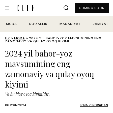
COMING SOON
MODA
GO‘ZALLIK
MADANIYAT
JAMIYAT
UY
»
MODA
»
2024 YIL BAHOR-YOZ MAVSUMINING ENG
ZAMONAVIY VA QULAY OYOQ KIYIMI
2024 yil bahor-yoz
mavsumining eng
zamonaviy va qulay oyoq
kiyimi
Va bu klog oyoq kiyimidir.
06 IYUN 2024
IRINA PEROVADAN