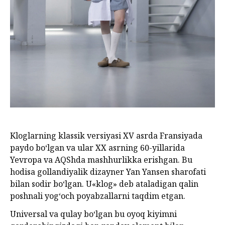
Kloglarning klassik versiyasi XV asrda Fransiyada
paydo bo‘lgan va ular XX asrning 60-yillarida
Yevropa va AQShda mashhurlikka erishgan. Bu
hodisa gollandiyalik dizayner Yan Yansen sharofati
bilan sodir bo‘lgan. U«klog» deb ataladigan qalin
poshnali yog‘och poyabzallarni taqdim etgan.
Universal va qulay bo‘lgan bu oyoq kiyimni