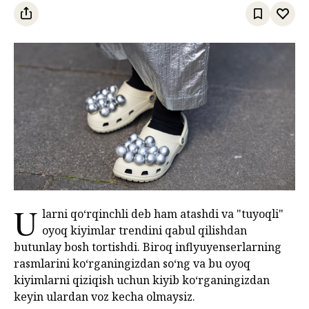
U
larni qoʻrqinchli deb ham atashdi va "tuyoqli"
oyoq kiyimlar trendini qabul qilishdan
butunlay bosh tortishdi. Biroq inflyuyenserlarning
rasmlarini ko‘rganingizdan so‘ng va bu oyoq
kiyimlarni qiziqish uchun kiyib ko‘rganingizdan
keyin ulardan voz kecha olmaysiz.