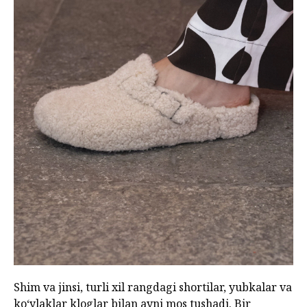
Shim va jinsi, turli xil rangdagi shortilar, yubkalar va
ko‘ylaklar kloglar bilan ayni mos tushadi. Bir