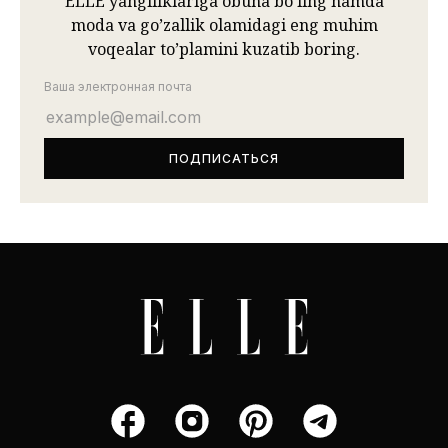
ELLE yangiliklariga obuna bo’ling hamda
moda va go’zallik olamidagi eng muhim
voqealar to’plamini kuzatib boring.
Ваша электронная почта