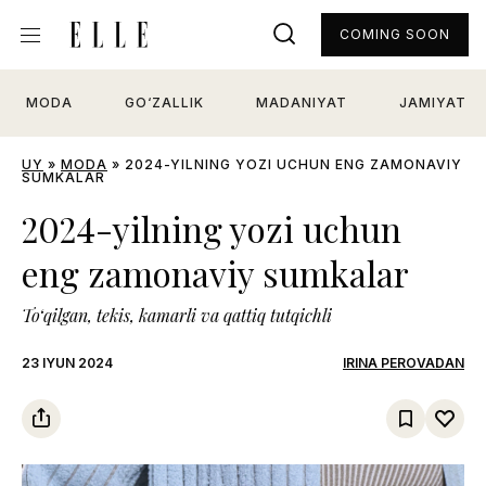
COMING SOON
MODA
GO‘ZALLIK
MADANIYAT
JAMIYAT
UY
»
MODA
»
2024-YILNING YOZI UCHUN ENG ZAMONAVIY
SUMKALAR
2024-yilning yozi uchun
eng zamonaviy sumkalar
To‘qilgan, tekis, kamarli va qattiq tutqichli
23 IYUN 2024
IRINA PEROVADAN