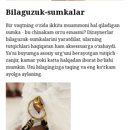
Bilaguzuk-sumkalar
Bir vaqtning o‘zida ikkita muammoni hal qiladigan
sumka - bu chinakam orzu emasmi? Dizaynerlar
bilaguzuk-sumkalarini yaratdilar, ularning
tutqichlari haqiqatan ham aksessuarga o‘xshaydi.
Ya’ni buyumga asosiy urg‘uni berayotgan tutqich -
zanjir, kamar yoki katta halqadan iborat bo‘lishi
mumkin. Uni bilagingizga taqing va eng ko‘rkam
ayolga aylaning.