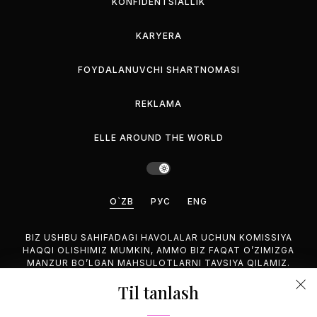
KONFIDENTSIALLIK
KARYERA
FOYDALANUVCHI SHARTNOMASI
REKLAMA
ELLE AROUND THE WORLD
O`ZB
РУС
ENG
BIZ USHBU SAHIFADAGI HAVOLALAR UCHUN KOMISSIYA
HAQQI OLISHIMIZ MUMKIN, AMMO BIZ FAQAT O’ZIMIZGA
MANZUR BO’LGAN MAHSULOTLARNI TAVSIYA QILAMIZ.
Til tanlash
©2026 GEMINA PUBLISHING LLC, HAMMASI HUQUQUQLARI
HIM.