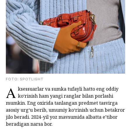
FOTO: SPOTLIGHT
A
ksessuarlar va sumka tufayli hatto eng oddiy
ko‘rinish ham yangi ranglar bilan porlashi
mumkin. Eng oxirida tanlangan predmet tasvirga
asosiy urg‘u berib, umumiy ko‘rinish uchun betakror
jilo beradi. 2024-yil yoz mavsumida albatta e’tibor
beradigan narsa bor.