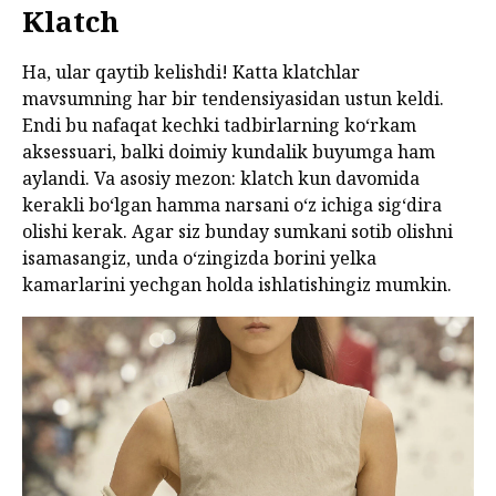
Klatch
Ha, ular qaytib kelishdi! Katta klatchlar
mavsumning har bir tendensiyasidan ustun keldi.
Endi bu nafaqat kechki tadbirlarning ko‘rkam
aksessuari, balki doimiy kundalik buyumga ham
aylandi. Va asosiy mezon: klatch kun davomida
kerakli bo‘lgan hamma narsani o‘z ichiga sig‘dira
olishi kerak. Agar siz bunday sumkani sotib olishni
isamasangiz, unda o‘zingizda borini yelka
kamarlarini yechgan holda ishlatishingiz mumkin.