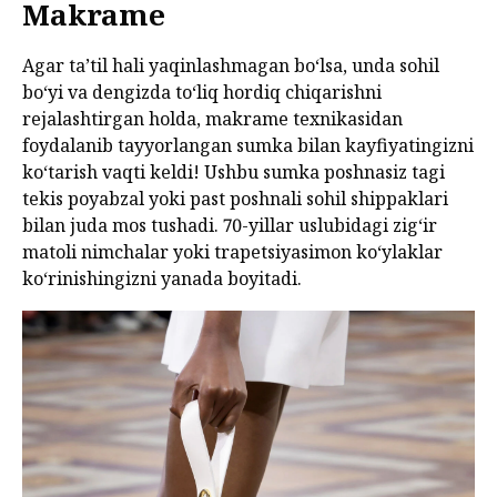
Makrame
Agar ta’til hali yaqinlashmagan bo‘lsa, unda sohil
bo‘yi va dengizda to‘liq hordiq chiqarishni
rejalashtirgan holda, makrame texnikasidan
foydalanib tayyorlangan sumka bilan kayfiyatingizni
ko‘tarish vaqti keldi! Ushbu sumka poshnasiz tagi
tekis poyabzal yoki past poshnali sohil shippaklari
bilan juda mos tushadi. 70-yillar uslubidagi zig‘ir
matoli nimchalar yoki trapetsiyasimon ko‘ylaklar
ko‘rinishingizni yanada boyitadi.