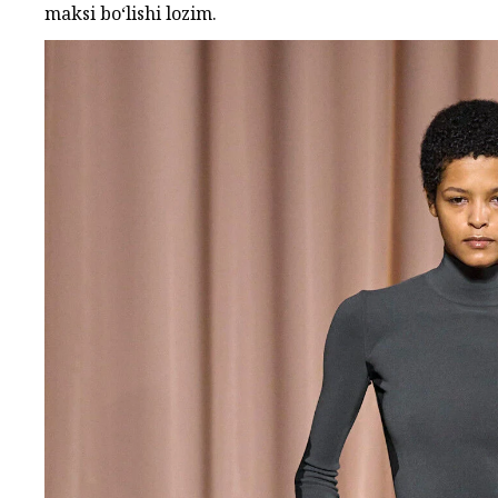
maksi bo‘lishi lozim.