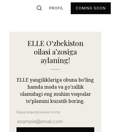
PROFIL
COMING SOON
ELLE Oʻzbekiston
oilasi aʼzosiga
aylaning!
ELLE yangiliklariga obuna bo’ling
hamda moda va go’zallik
olamidagi eng muhim voqealar
to’plamini kuzatib boring.
Ваша электронная почта