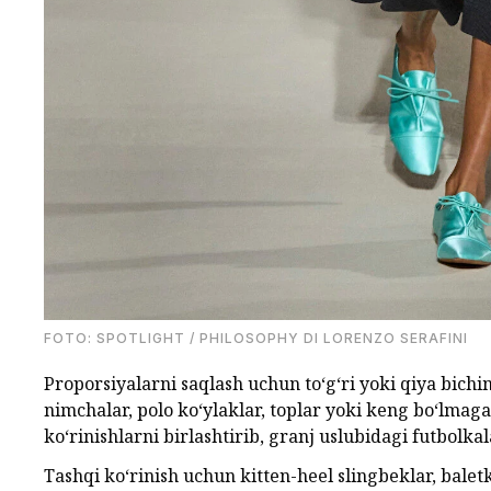
FOTO: SPOTLIGHT / PHILOSOPHY DI LORENZO SERAFINI
Proporsiyalarni saqlash uchun to‘g‘ri yoki qiya bichi
nimchalar, polo ko‘ylaklar, toplar yoki keng bo‘lma
ko‘rinishlarni birlashtirib, granj uslubidagi futbolk
Tashqi ko‘rinish uchun kitten-heel slingbeklar, baletk