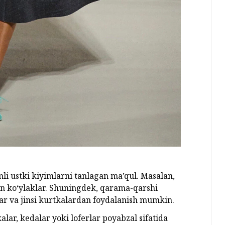
mli ustki kiyimlarni tanlagan ma’qul. Masalan,
gan ko‘ylaklar. Shuningdek, qarama-qarshi
alar va jinsi kurtkalardan foydalanish mumkin.
alar, kedalar yoki loferlar poyabzal sifatida