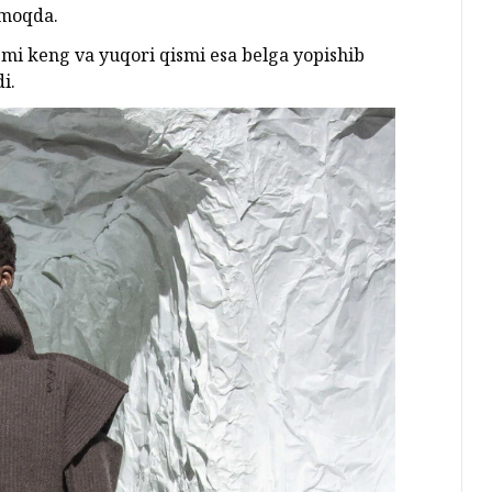
lmoqda.
ismi keng va yuqori qismi esa belga yopishib
i.