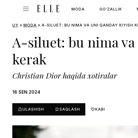
MODA
GO‘ZALLIK
UY
»
MODA
»
A-SILUET: BU NIMA VA UNI QANDAY KIYISH 
A-siluet: bu nima va
kerak
Christian Dior haqida xotiralar
18 SEN 2024
ULASHISH
SAQLASH
KABI