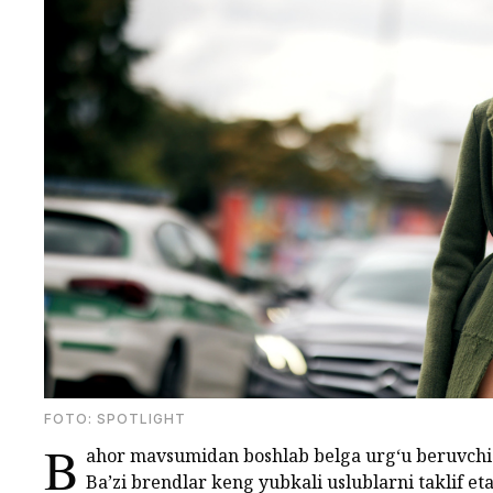
FOTO: SPOTLIGHT
B
ahor mavsumidan boshlab belga urg‘u beruvchi 
Ba’zi brendlar keng yubkali uslublarni taklif et