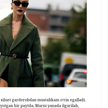
siluet garderobdan mustahkam o‘rin egalladi.
ayotgan bir paytda, Marni yanada ilgarilab,