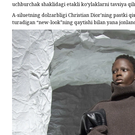
uchburchak shaklidagi etakli ko‘ylaklarni tavsiya qi
A-siluetning dolzarbligi Christian Dior’ning pastki q
turadigan “new-look”ning qaytishi bilan yana jonland