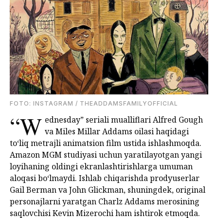
FOTO: INSTAGRAM / THEADDAMSFAMILYOFFICIAL
“W
ednesday” seriali mualliflari Alfred Gough
va Miles Millar Addams oilasi haqidagi
to‘liq metrajli animatsion film ustida ishlashmoqda.
Amazon MGM studiyasi uchun yaratilayotgan yangi
loyihaning oldingi ekranlashtirishlarga umuman
aloqasi bo‘lmaydi. Ishlab chiqarishda prodyuserlar
Gail Berman va John Glickman, shuningdek, original
personajlarni yaratgan Charlz Addams merosining
saqlovchisi Kevin Mizerochi ham ishtirok etmoqda.