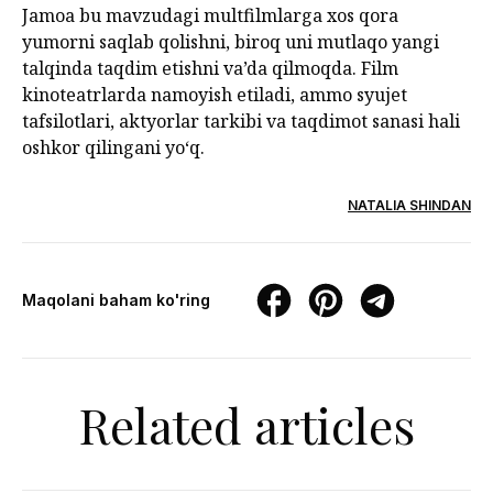
Jamoa bu mavzudagi multfilmlarga xos qora
yumorni saqlab qolishni, biroq uni mutlaqo yangi
talqinda taqdim etishni va’da qilmoqda. Film
kinoteatrlarda namoyish etiladi, ammo syujet
tafsilotlari, aktyorlar tarkibi va taqdimot sanasi hali
oshkor qilingani yo‘q.
NATALIA SHINDAN
Maqolani baham ko'ring
Related articles