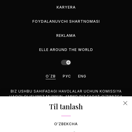
KARYERA
FOYDALANUVCHI SHARTNOMASI
REKLAMA
ELLE AROUND THE WORLD
O`ZB
РУС
ENG
BIZ USHBU SAHIFADAGI HAVOLALAR UCHUN KOMISSIYA
HAQQI OLISHIMIZ MUMKIN, AMMO BIZ FAQAT O’ZIMIZGA
MANZUR BO’LGAN MAHSULOTLARNI TAVSIYA QILAMIZ.
Til tanlash
©2026 GEMINA PUBLISHING LLC, HAMMASI HUQUQUQLARI
HIM.
OʻZBEKCHA