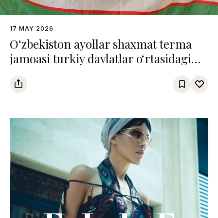
17 MAY 2026
O‘zbekiston ayollar shaxmat terma
jamoasi turkiy davlatlar o‘rtasidagi
chempionatda uchinchi o‘rinni
egalladi