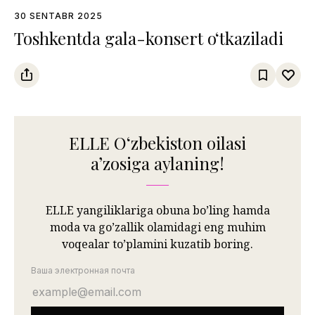
30 SENTABR 2025
Toshkentda gala-konsert o‘tkaziladi
ELLE Oʻzbekiston oilasi
aʼzosiga aylaning!
ELLE yangiliklariga obuna bo’ling hamda
moda va go’zallik olamidagi eng muhim
voqealar to’plamini kuzatib boring.
Ваша электронная почта