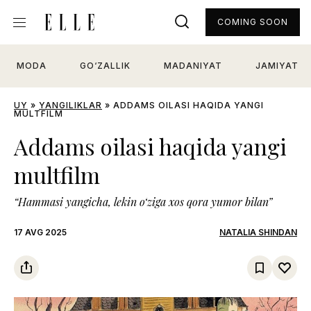
COMING SOON
MODA
GO‘ZALLIK
MADANIYAT
JAMIYAT
UY
»
YANGILIKLAR
»
ADDAMS OILASI HAQIDA YANGI
MULTFILM
Addams oilasi haqida yangi
multfilm
“Hammasi yangicha, lekin o‘ziga xos qora yumor bilan”
17 AVG 2025
NATALIA SHINDAN