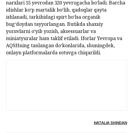
narxlari 55 yevrodan 320 yevrogacha bo‘ladi. Barcha
idishlar ko‘p martalik bo‘lib, qadoqlar qayta
ishlanadi, tarkibidagi spirt bo‘lsa organik
bug‘doydan tayyorlangan. Butikda shaxsiy
yozuvlarni o‘yib yozish, aksessuarlar va
miniatyuralar ham taklif etiladi. Iforlar Yevropa va
AQSHning tanlangan do‘konlarida, shuningdek,
onlayn platformalarda sotuvga chiqarildi.
NATALIA SHINDAN