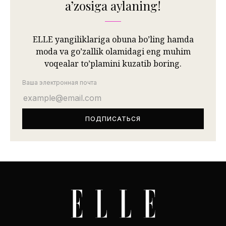
aʼzosiga aylaning!
ELLE yangiliklariga obuna bo’ling hamda
moda va go’zallik olamidagi eng muhim
voqealar to’plamini kuzatib boring.
Ваша электронная почта