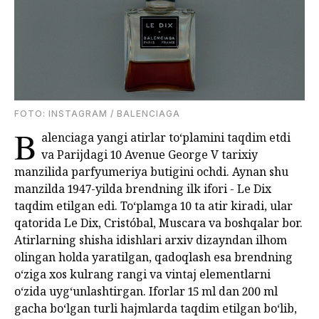
FOTO: INSTAGRAM / BALENCIAGA
B
alenciaga yangi atirlar to‘plamini taqdim etdi
va Parijdagi 10 Avenue George V tarixiy
manzilida parfyumeriya butigini ochdi. Aynan shu
manzilda 1947-yilda brendning ilk ifori - Le Dix
taqdim etilgan edi. To‘plamga 10 ta atir kiradi, ular
qatorida Le Dix, Cristóbal, Muscara va boshqalar bor.
Atirlarning shisha idishlari arxiv dizayndan ilhom
olingan holda yaratilgan, qadoqlash esa brendning
o‘ziga xos kulrang rangi va vintaj elementlarni
o‘zida uyg‘unlashtirgan. Iforlar 15 ml dan 200 ml
gacha bo‘lgan turli hajmlarda taqdim etilgan bo‘lib,