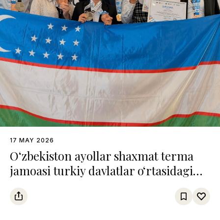
17 MAY 2026
O‘zbekiston ayollar shaxmat terma
jamoasi turkiy davlatlar o‘rtasidagi
chempionatda uchinchi o‘rinni
egalladi