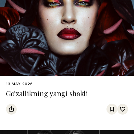
13 MAY 2026
Go‘zallikning yangi shakli