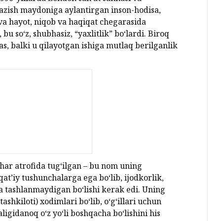
tkazish maydoniga aylantirgan inson-hodisa,
r va hayot, niqob va haqiqat chegarasida
 bu so‘z, shubhasiz, “yaxlitlik” bo‘lardi. Biroq
s, balki u qilayotgan ishiga mutlaq berilganlik
har atrofida tug‘ilgan – bu nom uning
 qat’iy tushunchalarga ega bo‘lib, ijodkorlik,
a tashlanmaydigan bo‘lishi kerak edi. Uning
ashkiloti) xodimlari bo‘lib, o‘g‘illari uchun
ligidanoq o‘z yo‘li boshqacha bo‘lishini his