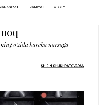
O`ZB
MADANIYAT
JAMIYAT
lmoq
tning o‘zida barcha narsaga
SHIRIN SHUKHRATOVADAN