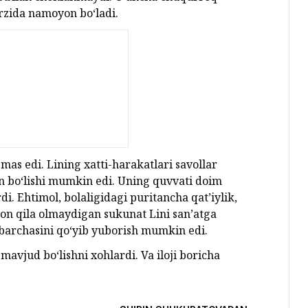
arzida namoyon bo‘ladi.
mas edi. Lining xatti-harakatlari savollar
in bo‘lishi mumkin edi. Uning quvvati doim
. Ehtimol, bolaligidagi puritancha qat’iylik,
yon qila olmaydigan sukunat Lini san’atga
barchasini qo‘yib yuborish mumkin edi.
vjud bo‘lishni xohlardi. Va iloji boricha