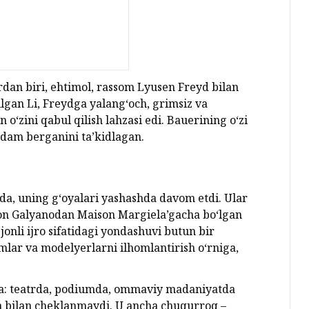
dan biri, ehtimol, rassom Lyusen Freyd bilan
ilgan Li, Freydga yalang‘och, grimsiz va
‘zini qabul qilish lahzasi edi. Bauerining o‘zi
rdam berganini ta’kidlagan.
a-da, uning g‘oyalari yashashda davom etdi. Ular
n Galyanodan Maison Margiela’gacha bo‘lgan
jonli ijro sifatidagi yondashuvi butun bir
omlar va modelyerlarni ilhomlantirish o‘rniga,
rda: teatrda, podiumda, ommaviy madaniyatda
ka bilan cheklanmaydi. U ancha chuqurroq –