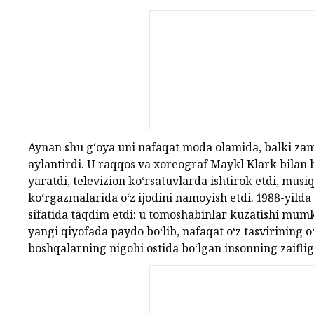
Aynan shu g‘oya uni nafaqat moda olamida, balki za
aylantirdi. U raqqos va xoreograf Maykl Klark bilan h
yaratdi, televizion ko‘rsatuvlarda ishtirok etdi, musiq
ko‘rgazmalarida o‘z ijodini namoyish etdi. 1988-yilda 
sifatida taqdim etdi: u tomoshabinlar kuzatishi mumk
yangi qiyofada paydo bo‘lib, nafaqat o‘z tasvirining 
boshqalarning nigohi ostida bo‘lgan insonning zaifli