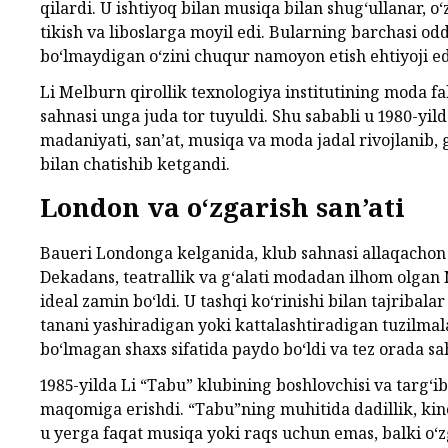
qilardi. U ishtiyoq bilan musiqa bilan shug‘ullanar, o‘z
tikish va liboslarga moyil edi. Bularning barchasi odd
bo‘lmaydigan o‘zini chuqur namoyon etish ehtiyoji ed
Li Melburn qirollik texnologiya institutining moda fa
sahnasi unga juda tor tuyuldi. Shu sababli u 1980-yil
madaniyati, san’at, musiqa va moda jadal rivojlanib
bilan chatishib ketgandi.
London va o‘zgarish san’ati
Baueri Londonga kelganida, klub sahnasi allaqachon
Dekadans, teatrallik va g‘alati modadan ilhom olgan
ideal zamin bo‘ldi. U tashqi ko‘rinishi bilan tajribala
tanani yashiradigan yoki kattalashtiradigan tuzilmal
bo‘lmagan shaxs sifatida paydo bo‘ldi va tez orada sa
1985-yilda Li “Tabu” klubining boshlovchisi va targ‘ib
maqomiga erishdi. “Tabu”ning muhitida dadillik, kin
u yerga faqat musiqa yoki raqs uchun emas, balki o‘z