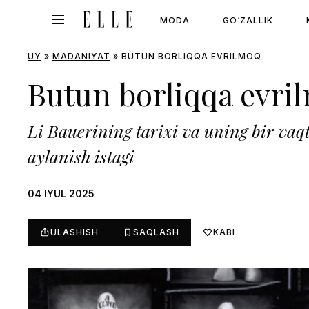
MODA
GO‘ZALLIK
UY
»
MADANIYAT
»
BUTUN BORLIQQA EVRILMOQ
Butun borliqqa evri
Li Bauerining tarixi va uning bir vaq
aylanish istagi
04 IYUL 2025
ULASHISH
SAQLASH
KABI