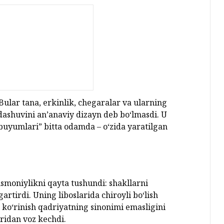
Bular tana, erkinlik, chegaralar va ularning
ndashuvini an’anaviy dizayn deb bo‘lmasdi. U
uyumlari” bitta odamda – o‘zida yaratilgan
ismoniylikni qayta tushundi: shakllarni
zgartirdi. Uning liboslarida chiroyli bo‘lish
qi ko‘rinish qadriyatning sinonimi emasligini
uridan voz kechdi.