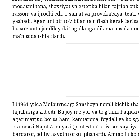
modasini tana, shaxsiyat va estetika bilan tajriba o‘
rassom va ijrochi edi. U san’at va provokatsiya, teat
yashadi. Agar uni bir so‘z bilan ta’riflash kerak bo‘lsa,
bu so‘z xotirjamlik yoki tugallanganlik ma’nosida ema
ma’nosida ishlatilardi.
Li 1961-yilda Melburndagi Sanshayn nomli kichik sha
tajribasiga zid edi. Bu joy me’yor va to‘g‘rilik haqida
agar mavjud bo‘lsa ham, kamtarona, foydali va ko‘zg
ota-onasi Najot Armiyasi (protestant xristian xayriya t
barqaror, oddiy hayotni orzu qilishardi. Ammo Li bola