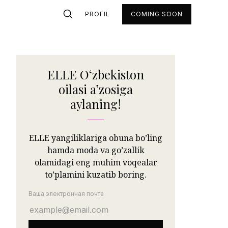
PROFIL
COMING SOON
ELLE Oʻzbekiston
oilasi aʼzosiga
aylaning!
ELLE yangiliklariga obuna bo’ling
hamda moda va go’zallik
olamidagi eng muhim voqealar
to’plamini kuzatib boring.
Ваша электронная почта