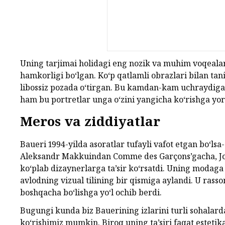
Uning tarjimai holidagi eng nozik va muhim voqealar
hamkorligi bo‘lgan. Ko‘p qatlamli obrazlari bilan tan
libossiz pozada o‘tirgan. Bu kamdan-kam uchraydigan o
ham bu portretlar unga o‘zini yangicha ko‘rishga yo
Meros va ziddiyatlar
Baueri 1994-yilda asoratlar tufayli vafot etgan bo‘ls
Aleksandr Makkuindan Comme des Garçons’gacha, Jo
ko‘plab dizaynerlarga ta’sir ko‘rsatdi. Uning modaga 
avlodning vizual tilining bir qismiga aylandi. U rass
boshqacha bo‘lishga yo‘l ochib berdi.
Bugungi kunda biz Bauerining izlarini turli sohala
ko‘rishimiz mumkin. Biroq uning ta’siri faqat esteti