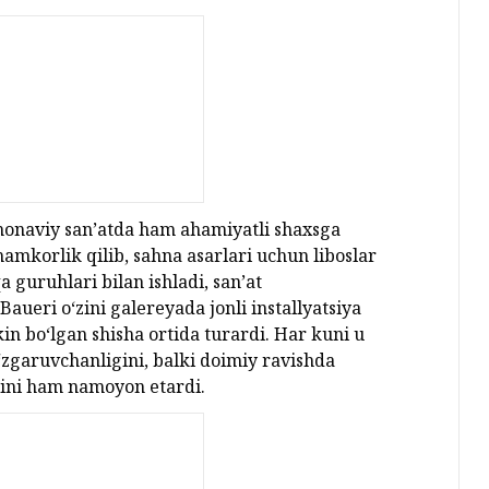
monaviy san’atda ham ahamiyatli shaxsga
amkorlik qilib, sahna asarlari uchun liboslar
a guruhlari bilan ishladi, san’at
Baueri o‘zini galereyada jonli installyatsiya
in bo‘lgan shisha ortida turardi. Har kuni u
o‘zgaruvchanligini, balki doimiy ravishda
gini ham namoyon etardi.