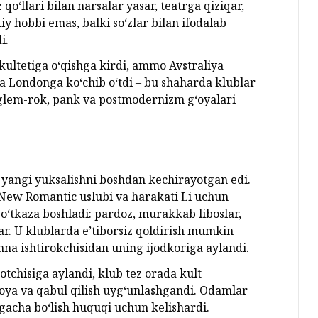
 qo‘llari bilan narsalar yasar, teatrga qiziqar,
iy hobbi emas, balki so‘zlar bilan ifodalab
i.
kultetiga o‘qishga kirdi, ammo Avstraliya
da Londonga ko‘chib o‘tdi – bu shaharda klublar
, glem-rok, pank va postmodernizm g‘oyalari
 yangi yuksalishni boshdan kechirayotgan edi.
 New Romantic uslubi va harakati Li uchun
r o‘tkaza boshladi: pardoz, murakkab liboslar,
ar. U klublarda e’tiborsiz qoldirish mumkin
hna ishtirokchisidan uning ijodkoriga aylandi.
otchisiga aylandi, klub tez orada kult
oya va qabul qilish uyg‘unlashgandi. Odamlar
gacha bo‘lish huquqi uchun kelishardi.