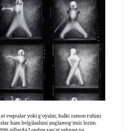
qat voqealar yoki g‘oyalar, balki zamon ruhini
xslar ham belgilashini anglamog‘imiz lozim.
1990-yillarda London san’at sahnasi va