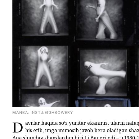
MANBA: INST:LEIGHBOWERY
D
avrlar haqida so‘z yuritar ekanmiz, ularni nafa
his etib, unga munosib javob bera oladigan sha
Ana shunday shaxslardan biri Li Baueri edi – u 1980-