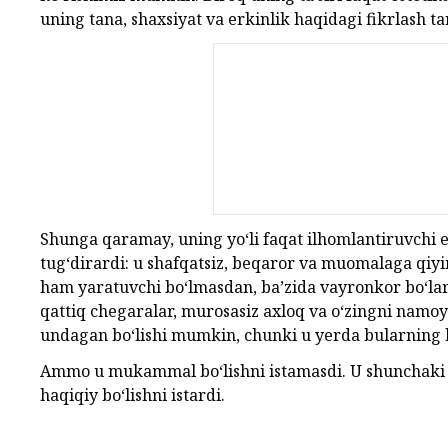
uning tana, shaxsiyat va erkinlik haqidagi fikrlash t
Shunga qaramay, uning yo‘li faqat ilhomlantiruvchi e
tug‘dirardi: u shafqatsiz, beqaror va muomalaga qiy
ham yaratuvchi bo‘lmasdan, ba’zida vayronkor bo‘lardi
qattiq chegaralar, murosasiz axloq va o‘zingni namo
undagan bo‘lishi mumkin, chunki u yerda bularning 
Ammo u mukammal bo‘lishni istamasdi. U shunchaki ma
haqiqiy bo‘lishni istardi.