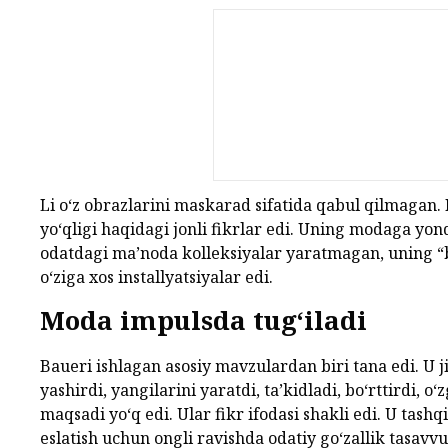
Li o‘z obrazlarini maskarad sifatida qabul qilmagan. 
yo‘qligi haqidagi jonli fikrlar edi. Uning modaga yo
odatdagi ma’noda kolleksiyalar yaratmagan, uning “b
o‘ziga xos installyatsiyalar edi.
Moda impulsda tug‘iladi
Baueri ishlagan asosiy mavzulardan biri tana edi. U j
yashirdi, yangilarini yaratdi, ta’kidladi, bo‘rttirdi, o‘
maqsadi yo‘q edi. Ular fikr ifodasi shakli edi. U tash
eslatish uchun ongli ravishda odatiy go‘zallik tasavv