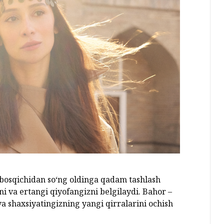
h bosqichidan so‘ng oldinga qadam tashlash
i va ertangi qiyofangizni belgilaydi. Bahor –
 va shaxsiyatingizning yangi qirralarini ochish