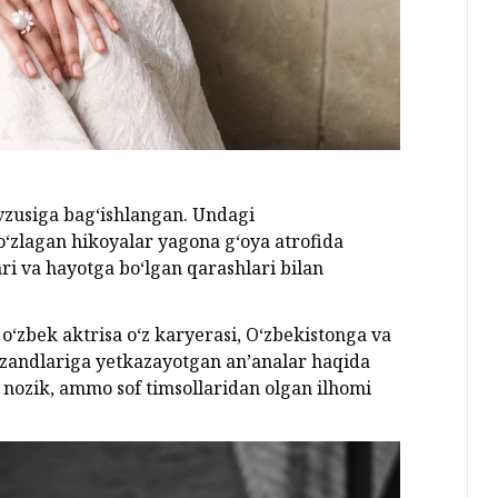
vzusiga bag‘ishlangan. Undagi
so‘zlagan hikoyalar yagona g‘oya atrofida
ari va hayotga bo‘lgan qarashlari bilan
‘zbek aktrisа o‘z karyerasi, O‘zbekistonga va
zandlariga yetkazayotgan an’analar haqida
ng nozik, ammo sof timsollaridan olgan ilhomi