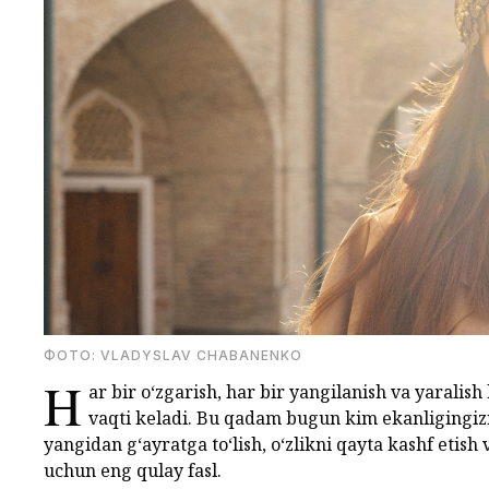
ФОТО: VLADYSLAV CHABANENKO
H
ar bir o‘zgarish, har bir yangilanish va yaralis
vaqti keladi. Bu qadam bugun kim ekanligingizn
yangidan g‘ayratga to‘lish, o‘zlikni qayta kashf etish
uchun eng qulay fasl.