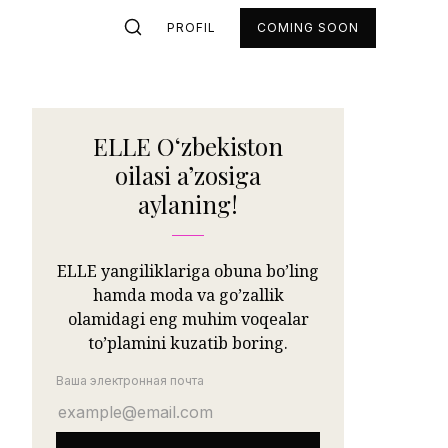
PROFIL
COMING SOON
ELLE Oʻzbekiston
oilasi aʼzosiga
aylaning!
ELLE yangiliklariga obuna bo’ling
hamda moda va go’zallik
olamidagi eng muhim voqealar
to’plamini kuzatib boring.
Ваша электронная почта