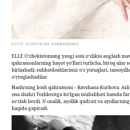
FOTO: VLADYSLAV CHABANENKO
ELLE O‘zbekistonning yangi soni o‘zlikni anglash ma
qahramonlarning hayot yo‘llari turlicha, biroq ular 
birlashadi; suhbatdoshlarimiz o‘z yutuqlari, tamoyill
o‘rtoqlashadilar.
Nashrning bosh qahramoni – Ravshana Kurkova. Asli o
ona shahri Toshkentga bo‘lgan muhabbati hamda far
so‘zlab berdi. U onalik, ayollik qudrati va ayollarni
haqida gapiradi.