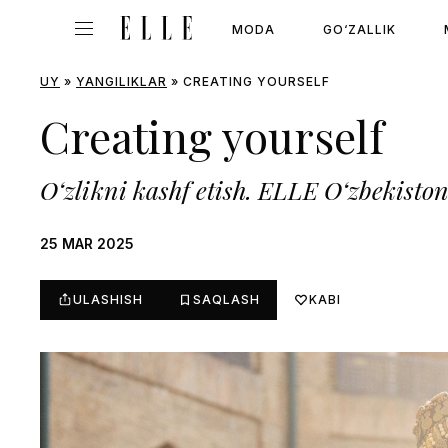
MODA
GO‘ZALLIK
UY
»
YANGILIKLAR
»
CREATING YOURSELF
Creating yourself
O‘zlikni kashf etish. ELLE O‘zbekisto
25 MAR 2025
ULASHISH
SAQLASH
KABI