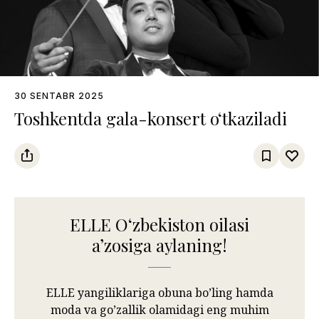
30 SENTABR 2025
Toshkentda gala-konsert o‘tkaziladi
ELLE Oʻzbekiston oilasi
aʼzosiga aylaning!
ELLE yangiliklariga obuna bo’ling hamda
moda va go’zallik olamidagi eng muhim