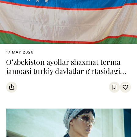
17 MAY 2026
O‘zbekiston ayollar shaxmat terma
jamoasi turkiy davlatlar o‘rtasidagi
chempionatda uchinchi o‘rinni
egalladi