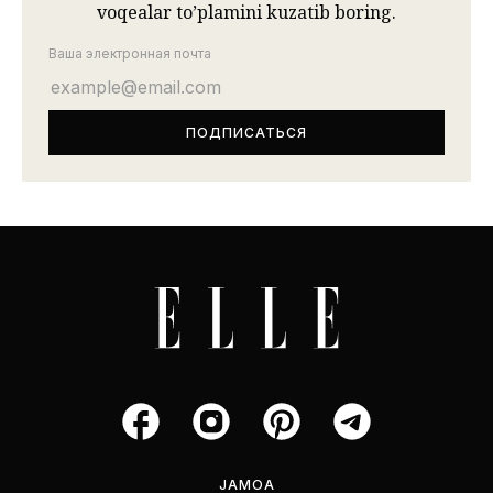
voqealar to’plamini kuzatib boring.
Ваша электронная почта
JAMOA