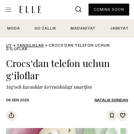
COMING SOON
MODA
GO‘ZALLIK
MADANIYAT
JAMIYAT
UY
»
YANGILIKLAR
»
CROCS‘DAN TELEFON UCHUN
G‘ILOFLAR
Crocs‘dan telefon uchun
g‘iloflar
Yog‘och kavushlar ko‘rinishidagi smartfon
06 SEN 2025
NATALIA SHINDAN