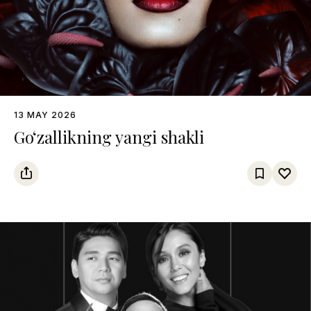
13 MAY 2026
Go‘zallikning yangi shakli