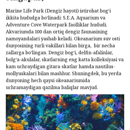
Marine Life Park (Dengiz hayoti) istirohat bogʻi
ikkita hududga boʻlinadi: S.E.A. Aquarium va
Adventure Cove Waterpark faolliklar hududi.
Akvariumda 100 dan ortiq dengiz faunasining
namoyandalari yashab keladi. Okeanarium suv osti
dunyosining turli vakillari bilan birga, bir necha
zallarga boʻlingan. Dengiz bogʻi, delfin-afalinlar,
bolgʻa-akulalar, skatlarning eng katta kolleksiyasi va
kam uchraydigan gitara-skatlar hamda nautilus-
mollyuskalari bilan mashhur. Shuningdek, bu yerda
dunyoning hech qaysi okeanariumida
uchramaydigan qazilma baliqlar mavjud.