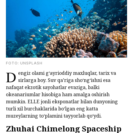
FOTO: UNSPLASH
D
engiz olami gʻayrioddiy maxluqlar, tarix va
sirlarga boy. Suv qa’riga shoʻngʻishni esa
nafaqat ekzotik sayohatlar evaziga, balki
okeanariumlar hisobiga ham amalga oshirish
mumkin. ELLE jonli eksponatlar bilan dunyoning
turli xil burchaklarida boʻlgan eng katta
muzeylarning toʻplamini tayyorlab qoʻydi.
Zhuhai Chimelong Spaceship