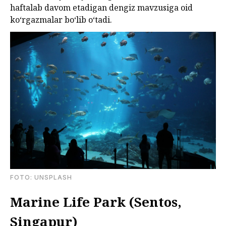
haftalab davom etadigan dengiz mavzusiga oid
koʻrgazmalar boʻlib oʻtadi.
FOTO: UNSPLASH
Marine Life Park (Sentos,
Singapur)