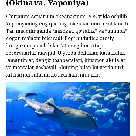
(Okinava, Yaponiya)
Churaumi Aquarium okeanariumi 1975-yilda ochilib,
Yaponiyaning eng qadimgi okeanariumi hisoblanadi.
Tarjima qilinganda “nazokat, goʻzallik” va “ummon”
degan ma’noni bildiradi. Bogʻ hududida asosiy
koʻrgazma paneli bilan 70 mingdan ortiq
rezervuarlar mavjud. U yerda delfinlar, kasatkalar,
lamantinlar, dengiz toshbaqalari, kitsimon akulalar
va mantalar yashaydi. Shuning bilan bu yerda turli
xil marjon riflarini koʻrish ham mumkin.