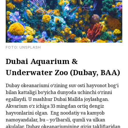
FOTO: UNSPLASH
Dubai Aquarium &
Underwater Zoo (Dubay, BAA)
Dubay okeanariumi oʻzining suv osti hayvonot bogʻi
bilan kattaligi boʻyicha dunyoda uchinchi oʻrinni
egallaydi. U mashhur Dubai Mallda joylashgan.
Akvarium oʻz ichiga 33 mingdan ortiq dengiz
hayvonlarini olgan. Eng noodatiy va kamyob
namoyandalar, bu – yoʻlbarsli, qumli va ulkan
akulalar.
Dubay okeanariumining qiziq takliflaridan