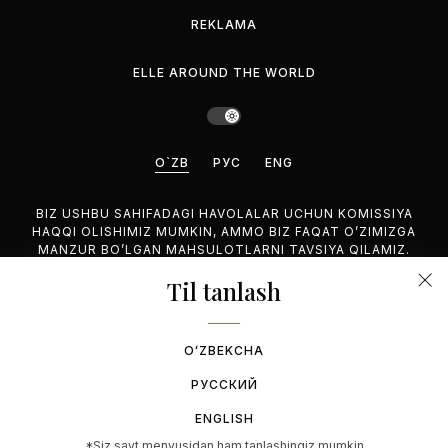
REKLAMA
ELLE AROUND THE WORLD
O`ZB
РУС
ENG
BIZ USHBU SAHIFADAGI HAVOLALAR UCHUN KOMISSIYA
HAQQI OLISHIMIZ MUMKIN, AMMO BIZ FAQAT O’ZIMIZGA
MANZUR BO’LGAN MAHSULOTLARNI TAVSIYA QILAMIZ.
Til tanlash
©2026 GEMINA PUBLISHING LLC, HAMMASI HUQUQUQLARI
HIM.
OʻZBEKCHA
РУССКИЙ
ENGLISH
*Siz sayt menyusidan ham tanlashingiz mumkin