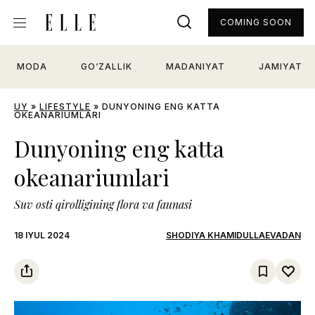
COMING SOON
MODA
GO‘ZALLIK
MADANIYAT
JAMIYAT
UY
»
LIFESTYLE
»
DUNYONING ENG KATTA
OKEANARIUMLARI
Dunyoning eng katta
okeanariumlari
Suv osti qirolligining flora va faunasi
18 IYUL 2024
SHODIYA KHAMIDULLAEVADAN