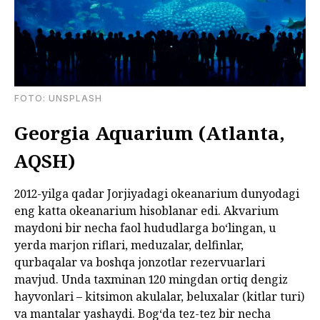
FOTO: UNSPLASH
Georgia Aquarium (Atlanta,
АQSH)
2012-yilga qadar Jorjiyadagi okeanarium dunyodagi
eng katta okeanarium hisoblanar edi. Akvarium
maydoni bir necha faol hududlarga boʻlingan, u
yerda marjon riflari, meduzalar, delfinlar,
qurbaqalar va boshqa jonzotlar rezervuarlari
mavjud. Unda taxminan 120 mingdan ortiq dengiz
hayvonlari – kitsimon akulalar, beluxalar (kitlar turi)
va mantalar yashaydi. Bogʻda tez-tez bir necha