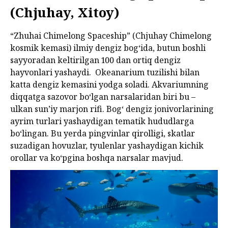
(Chjuhay, Xitoy)
“Zhuhai Chimelong Spaceship” (Chjuhay Chimelong
kosmik kemasi) ilmiy dengiz bogʻida, butun boshli
sayyoradan keltirilgan 100 dan ortiq dengiz
hayvonlari yashaydi. Okeanarium tuzilishi bilan
katta dengiz kemasini yodga soladi. Akvariumning
diqqatga sazovor boʻlgan narsalaridan biri bu –
ulkan sun’iy marjon rifi. Bogʻ dengiz jonivorlarining
ayrim turlari yashaydigan tematik hududlarga
boʻlingan. Bu yerda pingvinlar qirolligi, skatlar
suzadigan hovuzlar, tyulenlar yashaydigan kichik
orollar va koʻpgina boshqa narsalar mavjud.