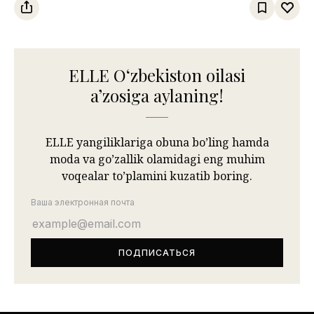
ELLE Oʻzbekiston oilasi
aʼzosiga aylaning!
ELLE yangiliklariga obuna bo’ling hamda
moda va go’zallik olamidagi eng muhim
voqealar to’plamini kuzatib boring.
Ваша электронная почта