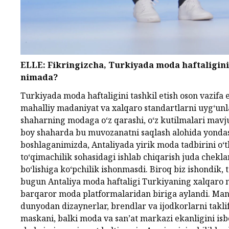
ELLE: Fikringizcha, Turkiyada moda haftaligini 
nimada?
Turkiyada moda haftaligini tashkil etish oson vazifa 
mahalliy madaniyat va xalqaro standartlarni uyg‘unl
shaharning modaga o‘z qarashi, o‘z kutilmalari mavju
boy shaharda bu muvozanatni saqlash alohida yondashu
boshlaganimizda, Antaliyada yirik moda tadbirini o‘t
to‘qimachilik sohasidagi ishlab chiqarish juda chekl
bo‘lishiga ko‘pchilik ishonmasdi. Biroq biz ishondik,
bugun Antaliya moda haftaligi Turkiyaning xalqaro mi
barqaror moda platformalaridan biriga aylandi. Mana
dunyodan dizaynerlar, brendlar va ijodkorlarni takli
maskani, balki moda va san’at markazi ekanligini isb