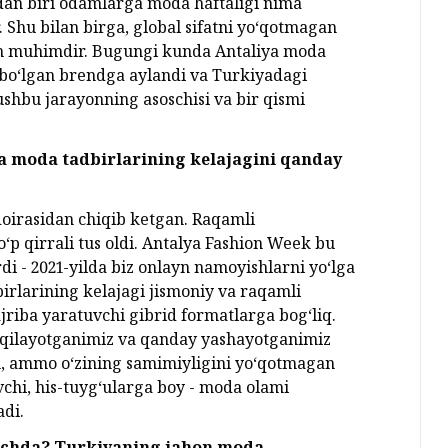
rdan biri odamlarga moda haftaligi nima
r. Shu bilan birga, global sifatni yo‘qotmagan
ish muhimdir. Bugungi kunda Antaliya moda
ga bo‘lgan brendga aylandi va Turkiyadagi
shbu jarayonning asoschisi va bir qismi
a moda tadbirlarining kelajagini qanday
oirasidan chiqib ketgan. Raqamli
o‘p qirrali tus oldi. Antalya Fashion Week bu
di - 2021-yilda biz onlayn namoyishlarni yo‘lga
birlarining kelajagi jismoniy va raqamli
jriba yaratuvchi gibrid formatlarga bog‘liq.
 qilayotganimiz va qanday yashayotganimiz
an, ammo o‘zining samimiyligini yo‘qotmagan
vchi, his-tuyg‘ularga boy - moda olami
adi.
qichda? Turkiyaning jahon moda