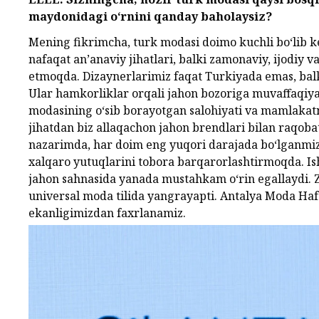
maydonidagi o‘rnini qanday baholaysiz?
Mening fikrimcha, turk modasi doimo kuchli bo‘lib 
nafaqat an’anaviy jihatlari, balki zamonaviy, ijodiy 
etmoqda. Dizaynerlarimiz faqat Turkiyada emas, balk
Ular hamkorliklar orqali jahon bozoriga muvaffaqiya
modasining o‘sib borayotgan salohiyati va mamlakatni
jihatdan biz allaqachon jahon brendlari bilan raqob
nazarimda, har doim eng yuqori darajada bo‘lganmi
xalqaro yutuqlarini tobora barqarorlashtirmoqda. Is
jahon sahnasida yanada mustahkam o‘rin egallaydi. Z
universal moda tilida yangrayapti. Antalya Moda Hafta
ekanligimizdan faxrlanamiz.