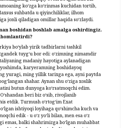
 jamoaning ko‘zga ko‘rinmas kuchidan tortib,
Maxsus suhbatda u qiyinchiliklar, ilhom
a jonli qiladigan omillar haqida so‘zlaydi.
oman boshidan boshlab amalga oshirdingiz.
lhomlantirdi?
kiya bo‘ylab yirik tadbirlarni tashkil
gandek tuyg‘u bor edi: o‘zimning nimamdir
ntaliyaning madaniy hayotiga aylanadigan
20 yoshimda, karyeramning boshidayoq
ng yuragi, ming yillik tarixga ega, ayni paytda
og‘langan shahar. Aynan shu o‘ziga xoslik
iyatini butun dunyoga ko‘rsatmoqchi edim.
‘shandan beri biz o‘sib, rivojlanib
sis etdik. Turmush o‘rtog‘im Exat
o‘lgan ishtiyoqi loyihaga qo‘shimcha kuch va
oqchi edik - u o‘z yo‘li bilan, men esa o‘z
igi emas, balki shahrimizga bo‘lgan muhabbat