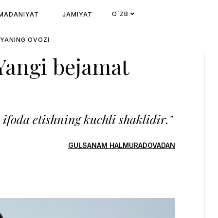
O`ZB
MADANIYAT
JAMIYAT
IYANING OVOZI
Yangi bejamat
 ifoda etishning kuchli shaklidir."
GULSANAM HALMURADOVADAN