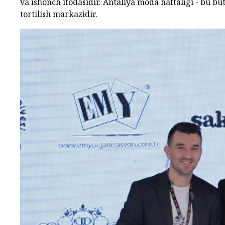
va ishonch ifodasidir. Antaliya moda haftaligi - bu bu
tortilish markazidir.