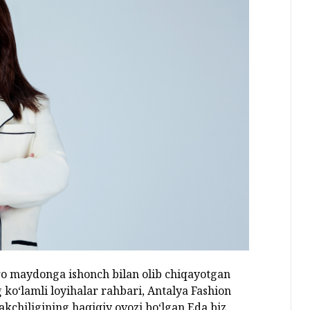
ro maydonga ishonch bilan olib chiqayotgan
ko‘lamli loyihalar rahbari, Antalya Fashion
kchiligining haqiqiy ovozi bo‘lgan Eda biz