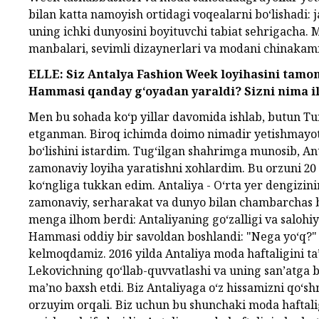
bilan katta namoyish ortidagi voqealarni bo‘lishadi:
uning ichki dunyosini boyituvchi tabiat sehrigacha. 
manbalari, sevimli dizaynerlari va modani chinakamig
ELLE: Siz Antalya Fashion Week loyihasini tam
Hammasi qanday g‘oyadan yaraldi? Sizni nima i
Men bu sohada ko‘p yillar davomida ishlab, butun Tur
etganman. Biroq ichimda doimo nimadir yetishmayot
bo‘lishini istardim. Tug‘ilgan shahrimga munosib, A
zamonaviy loyiha yaratishni xohlardim. Bu orzuni 
ko‘ngliga tukkan edim. Antaliya - O‘rta yer dengizini
zamonaviy, serharakat va dunyo bilan chambarchas b
menga ilhom berdi: Antaliyaning go‘zalligi va saloh
Hammasi oddiy bir savoldan boshlandi: "Nega yo‘q?" O
kelmoqdamiz. 2016 yilda Antaliya moda haftaligini ta’
Lekovichning qo‘llab-quvvatlashi va uning san’atga b
ma’no baxsh etdi. Biz Antaliyaga o‘z hissamizni qo‘shm
orzuyim orqali. Biz uchun bu shunchaki moda haftal