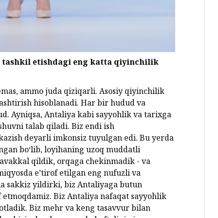
tashkil etishdagi eng katta qiyinchilik
emas, ammo juda qiziqarli. Asosiy qiyinchilik
ashtirish hisoblanadi. Har bir hudud va
d. Ayniqsa, Antaliya kabi sayyohlik va tarixga
vni talab qiladi. Biz endi ish
kazish deyarli imkonsiz tuyulgan edi. Bu yerda
angan bo‘lib, loyihaning uzoq muddatli
 tavakkal qildik, orqaga chekinmadik - va
qyosda e’tirof etilgan eng nufuzli va
 sakkiz yildirki, biz Antaliyaga butun
f etmoqdamiz. Biz Antaliya nafaqat sayyohlik
otladik. Biz mehr va keng tasavvur bilan