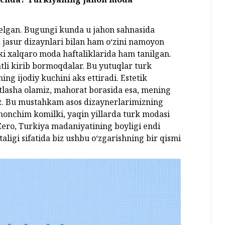
kelgan. Bugungi kunda u jahon sahnasida
va jasur dizaynlari bilan ham o‘zini namoyon
i xalqaro moda haftaliklarida ham tanilgan.
tli kirib bormoqdalar. Bu yutuqlar turk
ng ijodiy kuchini aks ettiradi. Estetik
atlasha olamiz, mahorat borasida esa, mening
z. Bu mustahkam asos dizaynerlarimizning
honchim komilki, yaqin yillarda turk modasi
ero, Turkiya madaniyatining boyligi endi
ligi sifatida biz ushbu o‘zgarishning bir qismi