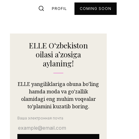
PROFIL
COMING SOON
ELLE Oʻzbekiston
oilasi aʼzosiga
aylaning!
ELLE yangiliklariga obuna bo’ling
hamda moda va go’zallik
olamidagi eng muhim voqealar
to’plamini kuzatib boring.
Ваша электронная почта