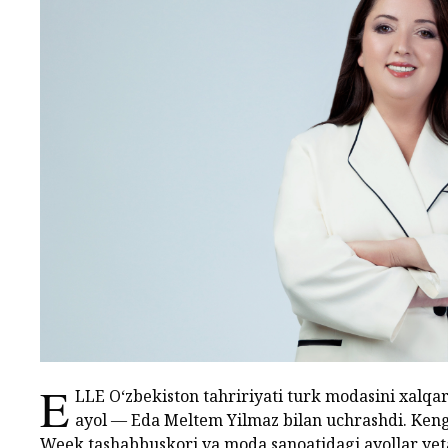
E
LLE O‘zbekiston tahririyati turk modasini xalqa
ayol — Eda Meltem Yilmaz bilan uchrashdi. Keng 
Week tashabbuskori va moda sanoatidagi ayollar yeta