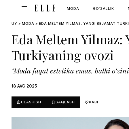
MODA
GO‘ZALLIK
UY
»
MODA
»
EDA MELTEM YILMAZ: YANGI BEJAMAT TURK
Eda Meltem Yilmaz: 
Turkiyaning ovozi
"Moda faqat estetika emas, balki o‘zini
18 AVG 2025
ULASHISH
SAQLASH
KABI