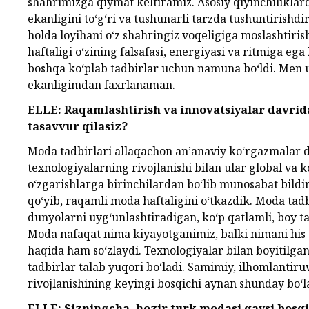
shahrimizga qiymat keltiramiz. Asosiy qiyinchilikla
ekanligini to‘g‘ri va tushunarli tarzda tushuntirishdi
holda loyihani o‘z shahringiz voqeligiga moslashtir
haftaligi o‘zining falsafasi, energiyasi va ritmiga e
boshqa ko‘plab tadbirlar uchun namuna bo‘ldi. Men u
ekanligimdan faxrlanaman.
ELLE: Raqamlashtirish va innovatsiyalar davrid
tasavvur qilasiz?
Moda tadbirlari allaqachon an’anaviy ko‘rgazmalar d
texnologiyalarning rivojlanishi bilan ular global va k
o‘zgarishlarga birinchilardan bo‘lib munosabat bildir
qo‘yib, raqamli moda haftaligini o‘tkazdik. Moda tad
dunyolarni uyg‘unlashtiradigan, ko‘p qatlamli, boy ta
Moda nafaqat nima kiyayotganimiz, balki nimani his
haqida ham so‘zlaydi. Texnologiyalar bilan boyitilg
tadbirlar talab yuqori bo‘ladi. Samimiy, ilhomlantiru
rivojlanishining keyingi bosqichi aynan shunday bo‘l
ELLE: Sizningcha, hozir turk modasi qaysi bos