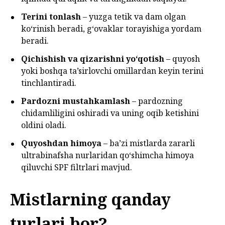
Terini tonlash
– yuzga tetik va dam olgan
ko‘rinish beradi, g‘ovaklar torayishiga yordam
beradi.
Qichishish va qizarishni yo‘qotish
– quyosh
yoki boshqa ta’sirlovchi omillardan keyin terini
tinchlantiradi.
Pardozni mustahkamlash
– pardozning
chidamliligini oshiradi va uning oqib ketishini
oldini oladi.
Quyoshdan himoya
– ba’zi mistlarda zararli
ultrabinafsha nurlaridan qo‘shimcha himoya
qiluvchi SPF filtrlari mavjud.
Mistlarning qanday
turlari bor?