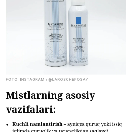
FOTО: INSTAGRAM \ @LAROSCHEPOSAY
Mistlarning asosiy
vazifalari:
Kuchli namlantirish
– ayniqsa quruq yoki issiq
iqlimda quruqlik va taranglikdan saqlaydi.