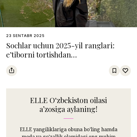
23 SENTABR 2025
Sochlar uchun 2025-yil ranglari:
e’tiborni tortishdan
qo‘rqmaydiganlarga atalgan trendlar
ELLE Oʻzbekiston oilasi
aʼzosiga aylaning!
ELLE yangiliklariga obuna bo’ling hamda
moda va go’zallik olamidagi eng muhim