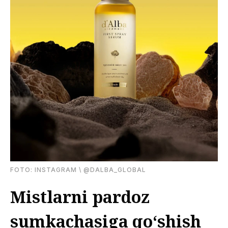
FOTО: INSTAGRAM \ @DALBA_GLOBAL
Mistlarni pardoz
sumkachasiga qo‘shish