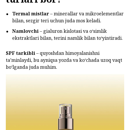
Termal mistlar
– minerallar va mikroelementlar
bilan, sezgir teri uchun juda mos keladi.
Namlovchi
– gialuron kislotasi va o‘simlik
ekstraktlari bilan, terini namlik bilan to‘yintiradi.
SPF tarkibli
– quyoshdan himoyalanishni
ta’minlaydi, bu ayniqsa yozda va ko‘chada uzoq vaqt
bo‘lganda juda muhim.