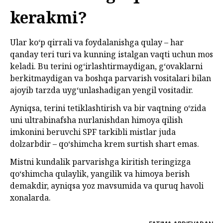
kerakmi?
Ular ko‘p qirrali va foydalanishga qulay – har
qanday teri turi va kunning istalgan vaqti uchun mos
keladi. Bu terini og‘irlashtirmaydigan, g‘ovaklarni
berkitmaydigan va boshqa parvarish vositalari bilan
ajoyib tarzda uyg‘unlashadigan yengil vositadir.
Ayniqsa, terini tetiklashtirish va bir vaqtning o‘zida
uni ultrabinafsha nurlanishdan himoya qilish
imkonini beruvchi SPF tarkibli mistlar juda
dolzarbdir – qo‘shimcha krem surtish shart emas.
Mistni kundalik parvarishga kiritish teringizga
qo‘shimcha qulaylik, yangilik va himoya berish
demakdir, ayniqsa yoz mavsumida va quruq havoli
xonalarda.