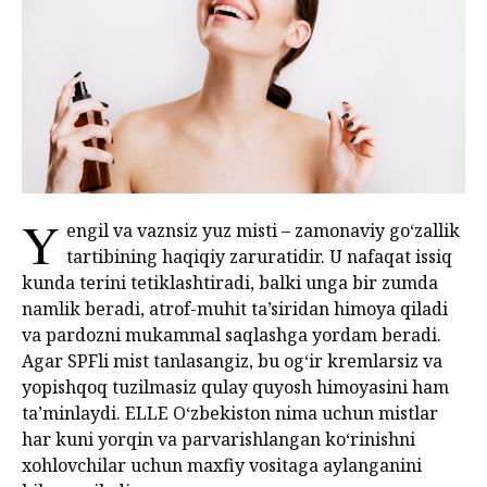
Y
engil va vaznsiz yuz misti – zamonaviy go‘zallik
tartibining haqiqiy zaruratidir. U nafaqat issiq
kunda terini tetiklashtiradi, balki unga bir zumda
namlik beradi, atrof-muhit ta’siridan himoya qiladi
va pardozni mukammal saqlashga yordam beradi.
Agar SPFli mist tanlasangiz, bu og‘ir kremlarsiz va
yopishqoq tuzilmasiz qulay quyosh himoyasini ham
ta’minlaydi. ELLE O‘zbekiston nima uchun mistlar
har kuni yorqin va parvarishlangan ko‘rinishni
xohlovchilar uchun maxfiy vositaga aylanganini