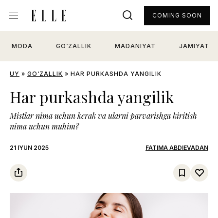
COMING SOON
MODA
GO‘ZALLIK
MADANIYAT
JAMIYAT
UY
»
GO‘ZALLIK
»
HAR PURKASHDA YANGILIK
Har purkashda yangilik
Mistlar nima uchun kerak va ularni parvarishga kiritish
nima uchun muhim?
21 IYUN 2025
FATIMA ABDIEVADAN