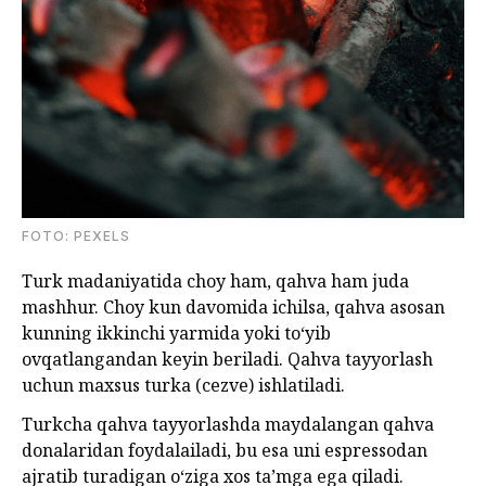
FOTO: PEXELS
Turk madaniyatida choy ham, qahva ham juda
mashhur. Choy kun davomida ichilsa, qahva asosan
kunning ikkinchi yarmida yoki to‘yib
ovqatlangandan keyin beriladi. Qahva tayyorlash
uchun maxsus turka (cezve) ishlatiladi.
Turkcha qahva tayyorlashda maydalangan qahva
donalaridan foydalailadi, bu esa uni espressodan
ajratib turadigan o‘ziga xos ta’mga ega qiladi.