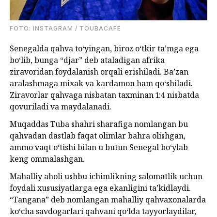
FOTO: INSTAGRAM / TOUBACAFE
Senegalda qahva to‘yingan, biroz o‘tkir ta’mga ega
bo‘lib, bunga “djar” deb ataladigan afrika
ziravoridan foydalanish orqali erishiladi. Ba’zan
aralashmaga mixak va kardamon ham qo‘shiladi.
Ziravorlar qahvaga nisbatan taxminan 1:4 nisbatda
qovuriladi va maydalanadi.
Muqaddas Tuba shahri sharafiga nomlangan bu
qahvadan dastlab faqat olimlar bahra olishgan,
ammo vaqt o‘tishi bilan u butun Senegal bo‘ylab
keng ommalashgan.
Mahalliy aholi ushbu ichimlikning salomatlik uchun
foydali xususiyatlarga ega ekanligini ta’kidlaydi.
“Tangana” deb nomlangan mahalliy qahvaxonalarda
ko‘cha savdogarlari qahvani qo‘lda tayyorlaydilar,