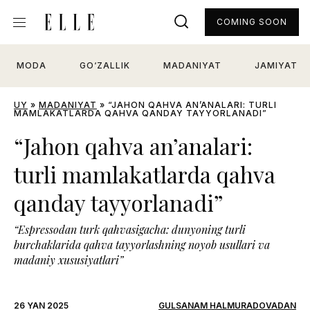
COMING SOON
MODA
GO‘ZALLIK
MADANIYAT
JAMIYAT
UY
»
MADANIYAT
»
“JAHON QAHVA AN’ANALARI: TURLI
MAMLAKATLARDA QAHVA QANDAY TAYYORLANADI”
“Jahon qahva an’analari:
turli mamlakatlarda qahva
qanday tayyorlanadi”
“Espressodan turk qahvasigacha: dunyoning turli
burchaklarida qahva tayyorlashning noyob usullari va
madaniy xususiyatlari”
26 YAN 2025
GULSANAM HALMURADOVADAN