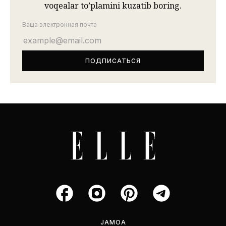
voqealar to’plamini kuzatib boring.
Ваша электронная почта
JAMOA