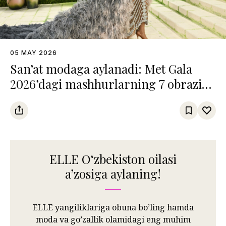
05 MAY 2026
San’at modaga aylanadi: Met Gala
2026’dagi mashhurlarning 7 obrazi
va ularning san’at olamidagi
referenslari
ELLE Oʻzbekiston oilasi
aʼzosiga aylaning!
ELLE yangiliklariga obuna bo’ling hamda
moda va go’zallik olamidagi eng muhim