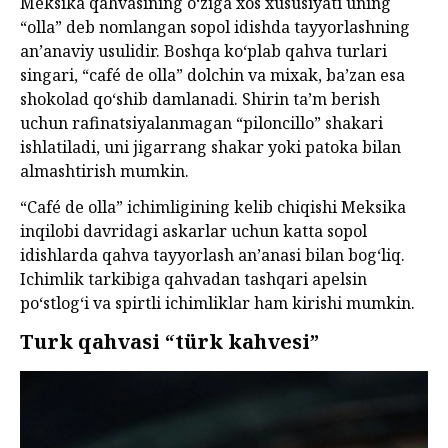
Meksika qahvasining o‘ziga xos xususiyati uning
“olla” deb nomlangan sopol idishda tayyorlashning
an’anaviy usulidir. Boshqa ko‘plab qahva turlari
singari, “café de olla” dolchin va mixak, ba’zan esa
shokolad qo‘shib damlanadi. Shirin ta’m berish
uchun rafinatsiyalanmagan “piloncillo” shakari
ishlatiladi, uni jigarrang shakar yoki patoka bilan
almashtirish mumkin.
“Café de olla” ichimligining kelib chiqishi Meksika
inqilobi davridagi askarlar uchun katta sopol
idishlarda qahva tayyorlash an’anasi bilan bog‘liq.
Ichimlik tarkibiga qahvadan tashqari apelsin
po‘stlog‘i va spirtli ichimliklar ham kirishi mumkin.
Turk qahvasi “türk kahvesi”