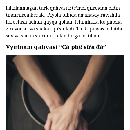
Filtrlanmagan turk qahvasi iste’mol qilishdan oldin
tindirilishi kerak. Piyola tubida an’anaviy ravishda
fol ochish uchun quyqa qoladi. Ichimlikka ko‘pincha
ziravorlar va shakar qo‘shiladi. Turk qahvasi odatda
suv va shirin shirinlik bilan birga tortiladi.
Vyetnam qahvasi “Cà phê sữa đá”