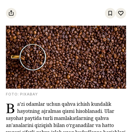
FOTO: PIXABAY
B
a’zi odamlar uchun qahva ichish kundalik
hayotning ajralmas qismi hisoblanadi. Ular
sayohat paytida turli mamlakatlarning qahva
an’analarini qiziqish bilan o‘rganadilar va hatto