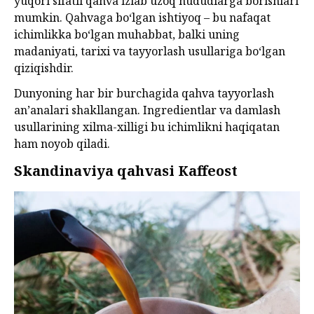
yuqori sifatli qahva izlab uzoq hududlarga borishlari
mumkin. Qahvaga bo‘lgan ishtiyoq – bu nafaqat
ichimlikka bo‘lgan muhabbat, balki uning
madaniyati, tarixi va tayyorlash usullariga bo‘lgan
qiziqishdir.
Dunyoning har bir burchagida qahva tayyorlash
an’analari shakllangan. Ingredientlar va damlash
usullarining xilma-xilligi bu ichimlikni haqiqatan
ham noyob qiladi.
Skandinaviya qahvasi Kaffeost