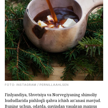
FOTO: INSTAGRAM / PERNILLAAHLSEN
Finlyandiya, Shvetsiya va Norvegiyaning shimoliy
hududlarida pishloqli qahva ichish an’anasi mavjud.
Buning uchun, odatda, qayindan yasalgan maxsus