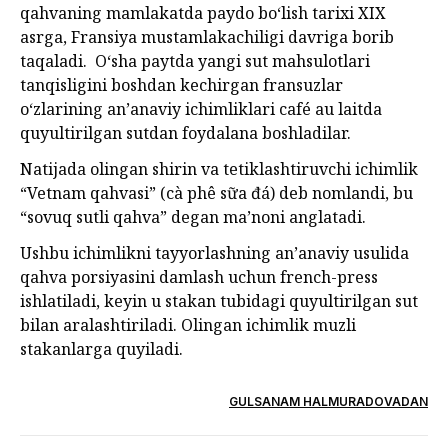
qahvaning mamlakatda paydo bo‘lish tarixi XIX
asrga, Fransiya mustamlakachiligi davriga borib
taqaladi. O‘sha paytda yangi sut mahsulotlari
tanqisligini boshdan kechirgan fransuzlar
o‘zlarining an’anaviy ichimliklari café au laitda
quyultirilgan sutdan foydalana boshladilar.
Natijada olingan shirin va tetiklashtiruvchi ichimlik
“Vetnam qahvasi” (cà phê sữa đá) deb nomlandi, bu
“sovuq sutli qahva” degan ma’noni anglatadi.
Ushbu ichimlikni tayyorlashning an’anaviy usulida
qahva porsiyasini damlash uchun french-press
ishlatiladi, keyin u stakan tubidagi quyultirilgan sut
bilan aralashtiriladi. Olingan ichimlik muzli
stakanlarga quyiladi.
GULSANAM HALMURADOVADAN