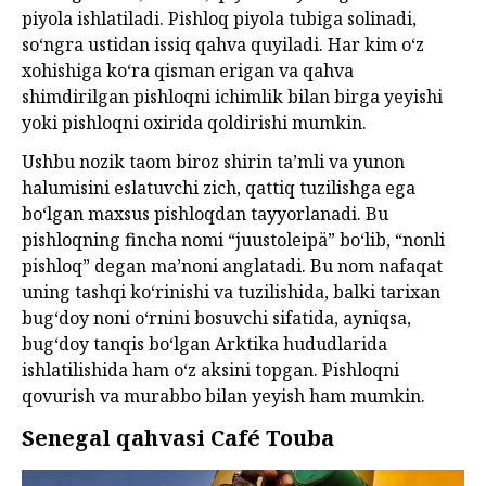
piyola ishlatiladi. Pishloq piyola tubiga solinadi,
so‘ngra ustidan issiq qahva quyiladi. Har kim o‘z
xohishiga ko‘ra qisman erigan va qahva
shimdirilgan pishloqni ichimlik bilan birga yeyishi
yoki pishloqni oxirida qoldirishi mumkin.
Ushbu nozik taom biroz shirin ta’mli va yunon
halumisini eslatuvchi zich, qattiq tuzilishga ega
bo‘lgan maxsus pishloqdan tayyorlanadi. Bu
pishloqning fincha nomi “juustoleipä” bo‘lib, “nonli
pishloq” degan ma’noni anglatadi. Bu nom nafaqat
uning tashqi ko‘rinishi va tuzilishida, balki tarixan
bug‘doy noni o‘rnini bosuvchi sifatida, ayniqsa,
bug‘doy tanqis bo‘lgan Arktika hududlarida
ishlatilishida ham o‘z aksini topgan. Pishloqni
qovurish va murabbo bilan yeyish ham mumkin.
Senegal qahvasi Café Touba