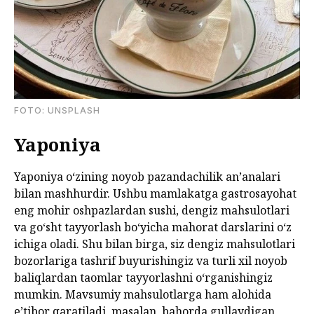
FOTО: UNSPLASH
Yaponiya
Yaponiya oʻzining noyob pazandachilik anʼanalari
bilan mashhurdir. Ushbu mamlakatga gastrosayohat
eng mohir oshpazlardan sushi, dengiz mahsulotlari
va goʻsht tayyorlash boʻyicha mahorat darslarini oʻz
ichiga oladi. Shu bilan birga, siz dengiz mahsulotlari
bozorlariga tashrif buyurishingiz va turli xil noyob
baliqlardan taomlar tayyorlashni oʻrganishingiz
mumkin. Mavsumiy mahsulotlarga ham alohida
eʼtibor qaratiladi, masalan, bahorda gullaydigan