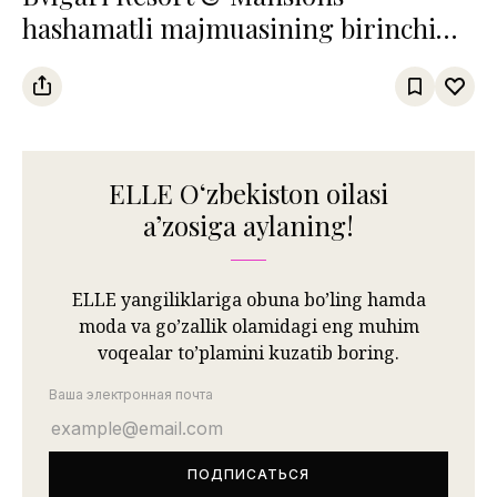
hashamatli majmuasining birinchi
qasri Bodrumda ochildi
ELLE Oʻzbekiston oilasi
aʼzosiga aylaning!
ELLE yangiliklariga obuna bo’ling hamda
moda va go’zallik olamidagi eng muhim
voqealar to’plamini kuzatib boring.
Ваша электронная почта