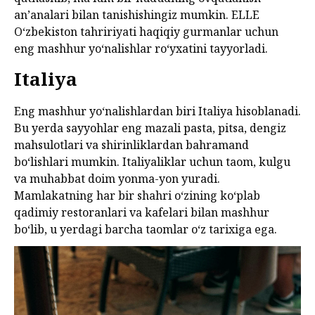
anʼanalari bilan tanishishingiz mumkin. ELLE
Oʻzbekiston tahririyati haqiqiy gurmanlar uchun
eng mashhur yoʻnalishlar roʻyxatini tayyorladi.
Italiya
Eng mashhur yoʻnalishlardan biri Italiya hisoblanadi.
Bu yerda sayyohlar eng mazali pasta, pitsa, dengiz
mahsulotlari va shirinliklardan bahramand
boʻlishlari mumkin. Italiyaliklar uchun taom, kulgu
va muhabbat doim yonma-yon yuradi.
Mamlakatning har bir shahri oʻzining koʻplab
qadimiy restoranlari va kafelari bilan mashhur
boʻlib, u yerdagi barcha taomlar oʻz tarixiga ega.