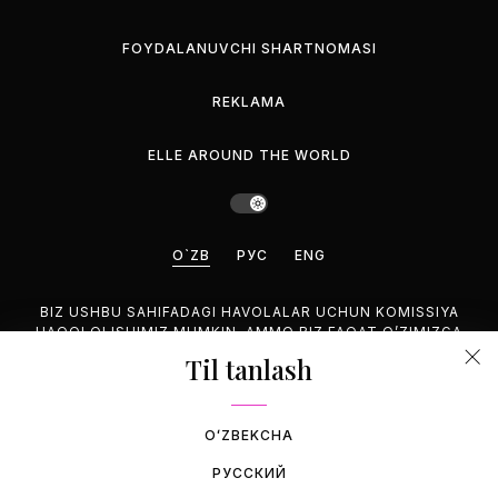
FOYDALANUVCHI SHARTNOMASI
REKLAMA
ELLE AROUND THE WORLD
O`ZB
РУС
ENG
BIZ USHBU SAHIFADAGI HAVOLALAR UCHUN KOMISSIYA
HAQQI OLISHIMIZ MUMKIN, AMMO BIZ FAQAT O’ZIMIZGA
MANZUR BO’LGAN MAHSULOTLARNI TAVSIYA QILAMIZ.
Til tanlash
©2026 GEMINA PUBLISHING LLC, HAMMASI HUQUQUQLARI
HIM.
OʻZBEKCHA
РУССКИЙ