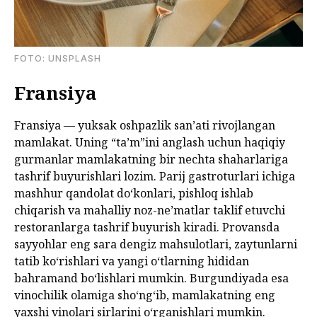
FOTО: UNSPLASH
Fransiya
Fransiya — yuksak oshpazlik sanʼati rivojlangan
mamlakat. Uning “taʼm”ini anglash uchun haqiqiy
gurmanlar mamlakatning bir nechta shaharlariga
tashrif buyurishlari lozim. Parij gastroturlari ichiga
mashhur qandolat doʻkonlari, pishloq ishlab
chiqarish va mahalliy noz-neʼmatlar taklif etuvchi
restoranlarga tashrif buyurish kiradi. Provansda
sayyohlar eng sara dengiz mahsulotlari, zaytunlarni
tatib koʻrishlari va yangi oʻtlarning hididan
bahramand boʻlishlari mumkin. Burgundiyada esa
vinochilik olamiga shoʻngʻib, mamlakatning eng
yaxshi vinolari sirlarini oʻrganishlari mumkin.