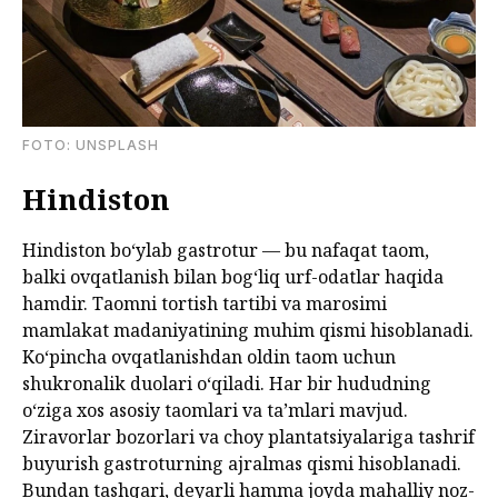
FOTО: UNSPLASH
Hindiston
Hindiston boʻylab gastrotur — bu nafaqat taom,
balki ovqatlanish bilan bogʻliq urf-odatlar haqida
hamdir. Taomni tortish tartibi va marosimi
mamlakat madaniyatining muhim qismi hisoblanadi.
Koʻpincha ovqatlanishdan oldin taom uchun
shukronalik duolari oʻqiladi. Har bir hududning
oʻziga xos asosiy taomlari va taʼmlari mavjud.
Ziravorlar bozorlari va choy plantatsiyalariga tashrif
buyurish gastroturning ajralmas qismi hisoblanadi.
Bundan tashqari, deyarli hamma joyda mahalliy noz-