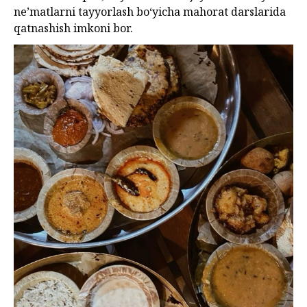
neʼmatlarni tayyorlash boʻyicha mahorat darslarida
qatnashish imkoni bor.