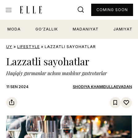
COMING SOON
MODA
GO‘ZALLIK
MADANIYAT
JAMIYAT
UY
»
LIFESTYLE
»
LAZZATLI SAYOHATLAR
Lazzatli sayohatlar
Haqiqiy gurmanlar uchun mashhur gastroturlar
11 SEN 2024
SHODIYA KHAMIDULLAEVADAN