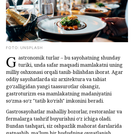
FOTО: UNSPLASH
G
astronomik turlar – bu sayohatning shunday
turiki, unda safar maqsadi mamlakatni uning
milliy oshxonasi orqali tanib-bilishdan iborat. Agar
oddiy sayohatlarda siz arxitektura va tabiat
go‘zalligidan yangi taassurotlar olsangiz,
gastroturizm esa mamlakatning madaniyatini
so‘zma-so‘z "tatib ko‘rish" imkonini beradi.
Gastrosayohatlar mahalliy bozorlar, restoranlar va
fermalarga tashrif buyurishni oʻz ichiga oladi.
Bundan tashqari, siz oshpazlik mahorat darslarida
qatnashib, maʼlum bir hududning ovqatlanish