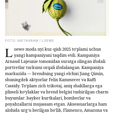
FOTO: INSTAGRAM / LOEWE
L
oewe moda uyi kuz-qish 2025 to‘plami uchun
yangi kampaniyani taqdim etdi. Kampaniya
Arnaud Lajeunie tomonidan suratga olingan ifodali
portretlar turkumi orqali ifodalangan. Kampaniya
markazida — brendning yangi elchisi Jiang Qimin,
shuningdek aktyorlar Felix Kammerer va Raffi
Cassidy. To‘plam zich trikotaj, aniq shakllarga ega
plisseli ko‘ylaklar va brend belgisi tushirilgan charm
buyumlar: bayker kurtkalari, bomberlar va
poyabzallarni mujassam etgan. Aksessuarlarga ham
alohida urg‘u berilgan bo‘lib, Flamenco, Amazona va