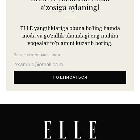
aʼzosiga aylaning!
ELLE yangiliklariga obuna bo’ling hamda
moda va go’zallik olamidagi eng muhim
voqealar to’plamini kuzatib boring.
Ваша электронная почта