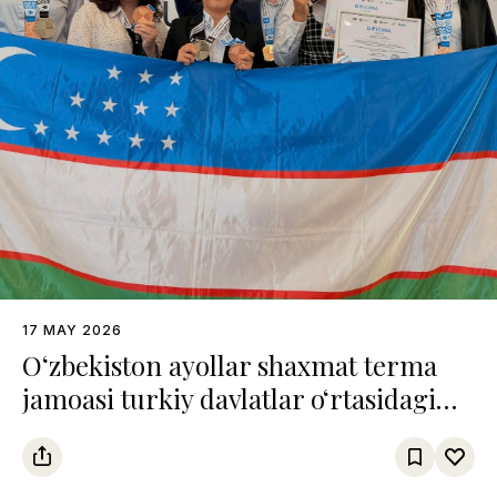
17 MAY 2026
O‘zbekiston ayollar shaxmat terma
jamoasi turkiy davlatlar o‘rtasidagi
chempionatda uchinchi o‘rinni
egalladi