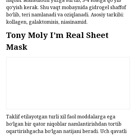
niqobi. Mahsulotni yuzga surtib, 3-4 soatga qo‘yib
qo‘yish kerak. Shu vaqt mobaynida gidrogel shaffof
bo‘lib, teri namlanadi va oziqlanadi. Asosiy tarkibi:
kollagen, galaktomisis, niasinamid.
Tony Moly I’m Real Sheet
Mask
Taklif etilayotgan turli xil faol moddalarga ega
bo‘lgan bir qator niqoblar namlantirishdan tortib
oqartirishgacha bo‘lgan natijani beradi. Uch qavatli