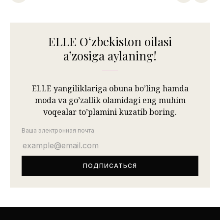
ELLE Oʻzbekiston oilasi
aʼzosiga aylaning!
ELLE yangiliklariga obuna bo’ling hamda
moda va go’zallik olamidagi eng muhim
voqealar to’plamini kuzatib boring.
Ваша электронная почта