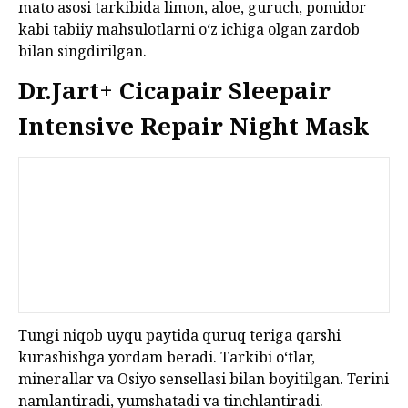
mato asosi tarkibida limon, aloe, guruch, pomidor
kabi tabiiy mahsulotlarni o‘z ichiga olgan zardob
bilan singdirilgan.
Dr.Jart+ Cicapair Sleepair
Intensive Repair Night Mask
Tungi niqob uyqu paytida quruq teriga qarshi
kurashishga yordam beradi. Tarkibi o‘tlar,
minerallar va Osiyo sensellasi bilan boyitilgan. Terini
namlantiradi, yumshatadi va tinchlantiradi.