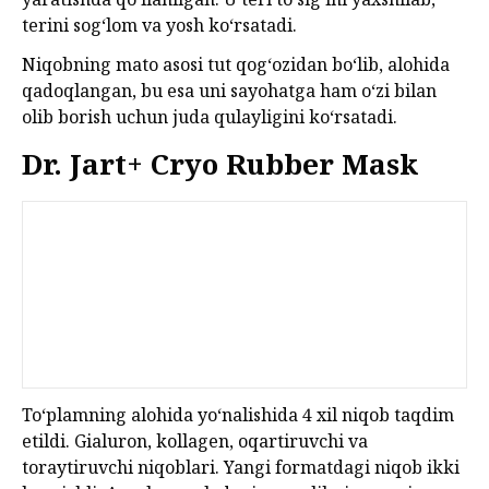
terini sog‘lom va yosh ko‘rsatadi.
Niqobning mato asosi tut qog‘ozidan bo‘lib, alohida
qadoqlangan, bu esa uni sayohatga ham o‘zi bilan
olib borish uchun juda qulayligini ko‘rsatadi.
Dr. Jart+ Cryo Rubber Mask
To‘plamning alohida yo‘nalishida 4 xil niqob taqdim
etildi. Gialuron, kollagen, oqartiruvchi va
toraytiruvchi niqoblari. Yangi formatdagi niqob ikki