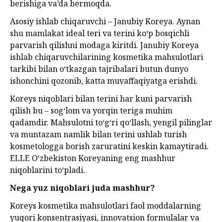
berishiga va’da bermoqda.
Asosiy ishlab chiqaruvchi – Janubiy Koreya. Aynan
shu mamlakat ideal teri va terini ko‘p bosqichli
parvarish qilishni modaga kiritdi. Janubiy Koreya
ishlab chiqaruvchilarining kosmetika mahsulotlari
tarkibi bilan o‘tkazgan tajribalari butun dunyo
ishonchini qozonib, katta muvaffaqiyatga erishdi.
Koreys niqoblari bilan terini har kuni parvarish
qilish bu – sog‘lom va yorqin teriga muhim
qadamdir. Mahsulotni to‘g‘ri qo‘llash, yengil pilinglar
va muntazam namlik bilan terini ushlab turish
kosmetologga borish zaruratini keskin kamaytiradi.
ELLE O‘zbekiston Koreyaning eng mashhur
niqoblarini to‘pladi.
Nega yuz niqoblari juda mashhur?
Koreys kosmetika mahsulotlari faol moddalarning
yuqori konsentrasiyasi, innovatsion formulalar va