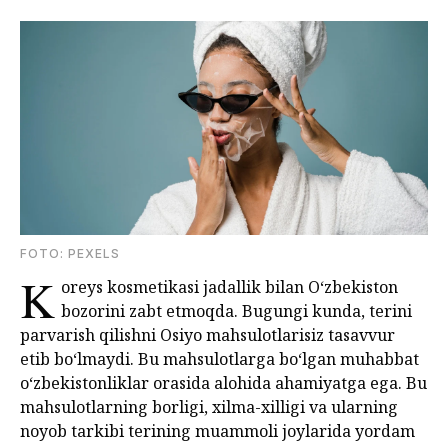
FOTO: PEXELS
K
oreys kosmetikasi jadallik bilan O‘zbekiston
bozorini zabt etmoqda. Bugungi kunda, terini
parvarish qilishni Osiyo mahsulotlarisiz tasavvur
etib bo‘lmaydi. Bu mahsulotlarga bo‘lgan muhabbat
o‘zbekistonliklar orasida alohida ahamiyatga ega. Bu
mahsulotlarning borligi, xilma-xilligi va ularning
noyob tarkibi terining muammoli joylarida yordam