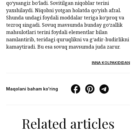
qo‘ysangiz bo‘ladi. Sovitilgan niqoblar terini
yaxshilaydi. Niqobni yotgan holatda qo‘yish afzal.
Shunda undagi foydali moddalar teriga ko‘proq va
tezroq singadi. Sovuq mavsumda bunday go‘zallik
mahsulotlari terini foydali elementlar bilan
namlantirib, teridagi quruqlikni va g‘adir-budirlikni
kamaytiradi. Bu esa sovuq mavsumda juda zarur.
INNA KOLPAKIDIDAN
Maqolani baham ko'ring
Related articles