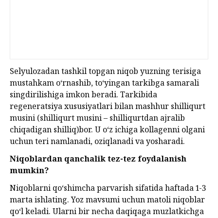
Selyulozadan tashkil topgan niqob yuzning terisiga
mustahkam o‘rnashib, to‘yingan tarkibga samarali
singdirilishiga imkon beradi. Tarkibida
regeneratsiya xususiyatlari bilan mashhur shilliqurt
musini (shilliqurt musini – shilliqurtdan ajralib
chiqadigan shilliq)bor. U o‘z ichiga kollagenni olgani
uchun teri namlanadi, oziqlanadi va yosharadi.
Niqoblardan qanchalik tez-tez foydalanish
mumkin?
Niqoblarni qo‘shimcha parvarish sifatida haftada 1-3
marta ishlating. Yoz mavsumi uchun matoli niqoblar
qo‘l keladi. Ularni bir necha daqiqaga muzlatkichga