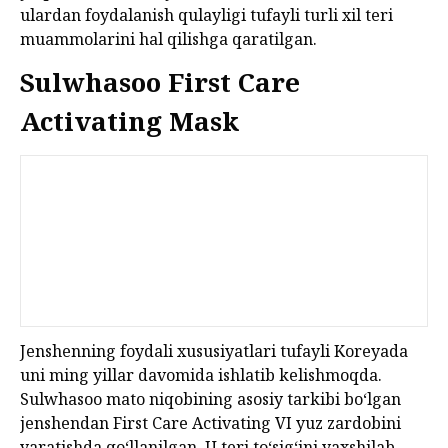
ulardan foydalanish qulayligi tufayli turli xil teri
muammolarini hal qilishga qaratilgan.
Sulwhasoo First Care
Activating Mask
Jenshenning foydali xususiyatlari tufayli Koreyada
uni ming yillar davomida ishlatib kelishmoqda.
Sulwhasoo mato niqobining asosiy tarkibi bo‘lgan
jenshendan First Care Activating VI yuz zardobini
yaratishda qo‘llanilgan. U teri to‘sig‘ini yaxshilab,