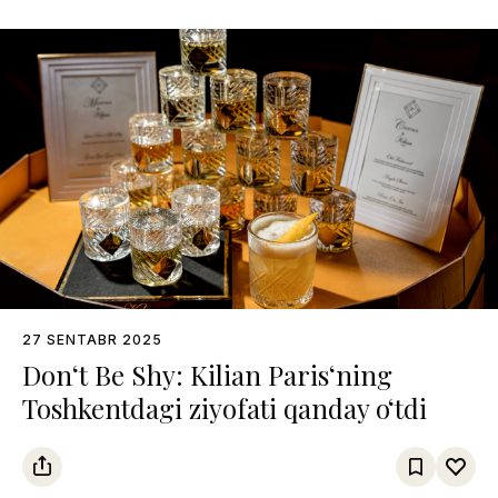
27 SENTABR 2025
Don‘t Be Shy: Kilian Paris‘ning
Toshkentdagi ziyofati qanday o‘tdi