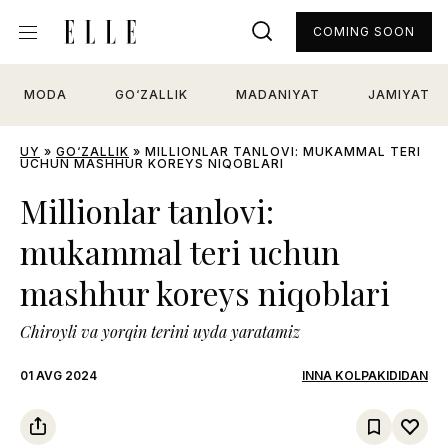
COMING SOON
MODA
GO‘ZALLIK
MADANIYAT
JAMIYAT
UY
»
GO‘ZALLIK
»
MILLIONLAR TANLOVI: MUKAMMAL TERI
UCHUN MASHHUR KOREYS NIQOBLARI
Millionlar tanlovi:
mukammal teri uchun
mashhur koreys niqoblari
Chiroyli va yorqin terini uyda yaratamiz
01 AVG 2024
INNA KOLPAKIDIDAN