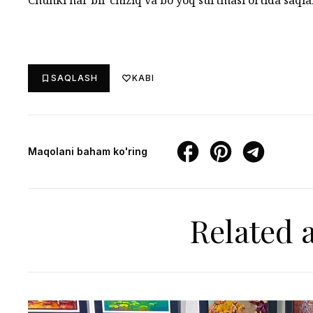
Chunki har bir chiziq va bo‘yoq surtmasi ortida saqla
SAQLASH
KABI
Maqolani baham ko'ring
Related a