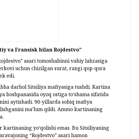
iy va Fransisk bilan Rojdestvo”
Rojdestvo” asari tomoshabinni vahiy lahzasiga
erkovi uchun chizilgan surat, rangi qop-qora
ek edi.
ubha darhol Sitsiliya mafiyasiga tushdi. Kartina
fiya boshpanasida oyoq ostiga to‘shama sifatida
nini aytishadi. 90-yillarda sobiq mafiya
 qilishganini ma’lum qildi. Ammo kartinaning
a.
kartinaning yo‘qolishi emas. Bu Sitsiliyaning
 Karavajoning “Rojdestvo” asari hamon