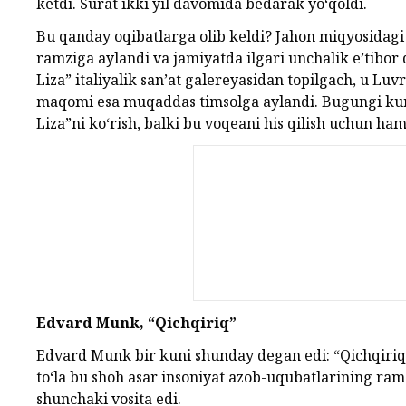
ketdi. Surat ikki yil davomida bedarak yo‘qoldi.
Bu qanday oqibatlarga olib keldi? Jahon miqyosidagi
ramziga aylandi va jamiyatda ilgari unchalik e’tibor
Liza” italiyalik san’at galereyasidan topilgach, u Lu
maqomi esa muqaddas timsolga aylandi. Bugungi kun
Liza”ni ko‘rish, balki bu voqeani his qilish uchun ha
Edvard Munk, “Qichqiriq”
Edvard Munk bir kuni shunday degan edi: “Qichqiriq
to‘la bu shoh asar insoniyat azob-uqubatlarining ram
shunchaki vosita edi.