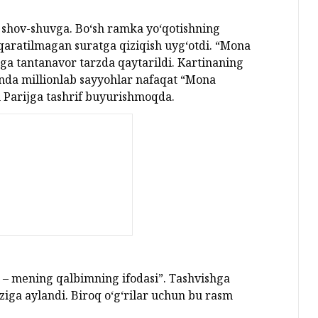
 shov-shuvga. Bo‘sh ramka yo‘qotishning
 qaratilmagan suratga qiziqish uyg‘otdi. “Mona
vrga tantanavor tarzda qaytarildi. Kartinaning
da millionlab sayyohlar nafaqat “Mona
m Parijga tashrif buyurishmoqda.
 – mening qalbimning ifodasi”. Tashvishga
ziga aylandi. Biroq o‘g‘rilar uchun bu rasm