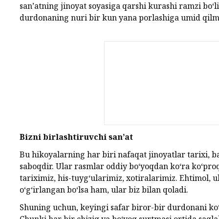
san’atning jinoyat soyasiga qarshi kurashi ramzi bo‘
durdonaning nuri bir kun yana porlashiga umid qilm
Bizni birlashtiruvchi san’at
Bu hikoyalarning har biri nafaqat jinoyatlar tarixi, 
saboqdir. Ular rasmlar oddiy bo‘yoqdan ko‘ra ko‘proq
tariximiz, his-tuyg‘ularimiz, xotiralarimiz. Ehtimol,
o‘g‘irlangan bo‘lsa ham, ular biz bilan qoladi.
Shuning uchun, keyingi safar biror-bir durdonani ko