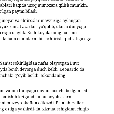
bablari haqida uzoq munozara qilish mumkin,
‘lgan paytni biladi.
 jinoyat va ehtiroslar mavzusiga aylangan
uyuk san’at asarlari yo‘qolib, ularni dunyoga
 esga olaylik. Bu hikoyalarning har biri
larida ham odamlarni birlashtirish qudratiga ega
 San’at sokinligidan nafas olayotgan Luvr
oyda bo‘sh devorga duch keldi. Leonardo da
unchaki g‘oyib bo‘ldi. Jokondaning
ni vatani Italiyaga qaytarmoqchi bo‘lgani edi.
chatishib ketgandi: u bu noyob asarni
nni muzey shkafida o‘tkazdi. Ertalab, zallar
ing ostiga yashirdi-da, xizmat eshigidan chiqib