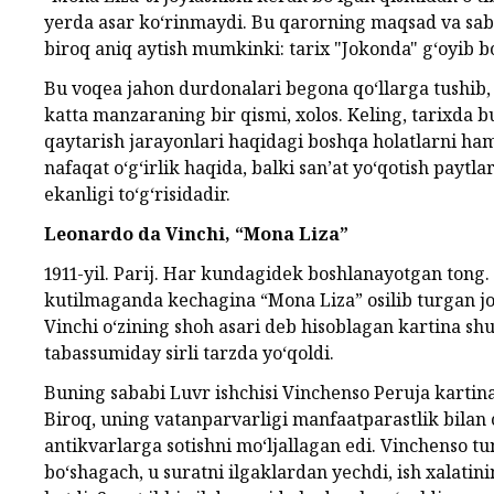
yerda asar ko‘rinmaydi. Bu qarorning maqsad va sa
biroq aniq aytish mumkinki: tarix "Jokonda" g‘oyib bo
Bu voqea jahon durdonalari begona qo‘llarga tushib,
katta manzaraning bir qismi, xolos. Keling, tarixda b
qaytarish jarayonlari haqidagi boshqa holatlarni ham
nafaqat o‘g‘irlik haqida, balki san’at yo‘qotish payt
ekanligi to‘g‘risidadir.
Leonardo da Vinchi, “Mona Liza”
1911-yil. Parij. Har kundagidek boshlanayotgan tong.
kutilmaganda kechagina “Mona Liza” osilib turgan j
Vinchi o‘zining shoh asari deb hisoblagan kartina sh
tabassumiday sirli tarzda yo‘qoldi.
Buning sababi Luvr ishchisi Vinchenso Peruja kartina
Biroq, uning vatanparvarligi manfaatparastlik bilan 
antikvarlarga sotishni mo‘ljallagan edi. Vinchenso tu
bo‘shagach, u suratni ilgaklardan yechdi, ish xalatin