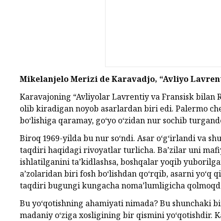
Mikelanjelo Merizi de Karavadjo, “Avliyo Lavrent
Karavajoning “Avliyolar Lavrentiy va Fransisk bilan 
olib kiradigan noyob asarlardan biri edi. Palermo ch
bo‘lishiga qaramay, go‘yo o‘zidan nur sochib turgand
Biroq 1969-yilda bu nur so‘ndi. Asar o‘g‘irlandi va sh
taqdiri haqidagi rivoyatlar turlicha. Ba’zilar uni ma
ishlatilganini ta’kidlashsa, boshqalar yoqib yuborilga
a’zolaridan biri fosh bo‘lishdan qo‘rqib, asarni yo‘q
taqdiri bugungi kungacha noma’lumligicha qolmoqd
Bu yo‘qotishning ahamiyati nimada? Bu shunchaki bir 
madaniy o‘ziga xosligining bir qismini yo‘qotishdir.