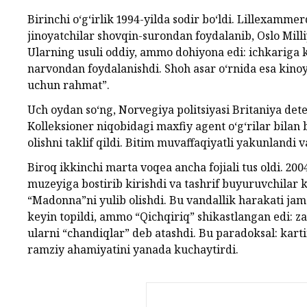
Birinchi o‘g‘irlik 1994-yilda sodir bo‘ldi. Lillexamme
jinoyatchilar shovqin-surondan foydalanib, Oslo Milli
Ularning usuli oddiy, ammo dohiyona edi: ichkariga 
narvondan foydalanishdi. Shoh asar o‘rnida esa kinoyal
uchun rahmat”.
Uch oydan so‘ng, Norvegiya politsiyasi Britaniya dete
Kolleksioner niqobidagi maxfiy agent o‘g‘rilar bilan 
olishni taklif qildi. Bitim muvaffaqiyatli yakunlandi 
Biroq ikkinchi marta voqea ancha fojiali tus oldi. 2
muzeyiga bostirib kirishdi va tashrif buyuruvchilar 
“Madonna”ni yulib olishdi. Bu vandallik harakati jamo
keyin topildi, ammo “Qichqiriq” shikastlangan edi: za
ularni “chandiqlar” deb atashdi. Bu paradoksal: karti
ramziy ahamiyatini yanada kuchaytirdi.