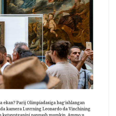
 ekan? Parij Olimpiadasiga bag‘ishlangan
irida kamera Luvrning Leonardo da Vinchining
‘tib ketayotganini payqash mumkin. Ammo u