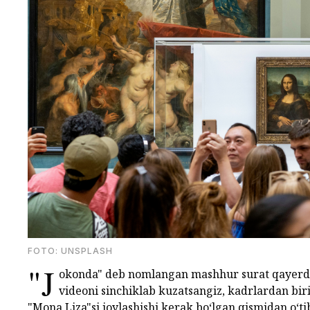
FOTO: UNSPLASH
"J
okonda" deb nomlangan mashhur surat qayerda
videoni sinchiklab kuzatsangiz, kadrlardan b
"Mona Liza"si joylashishi kerak bo‘lgan qismidan o