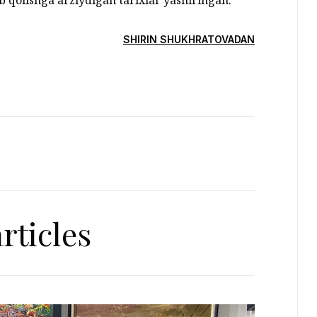
b qolishga arziydigan tarixlar yashiringan.
SHIRIN SHUKHRATOVADAN
rticles