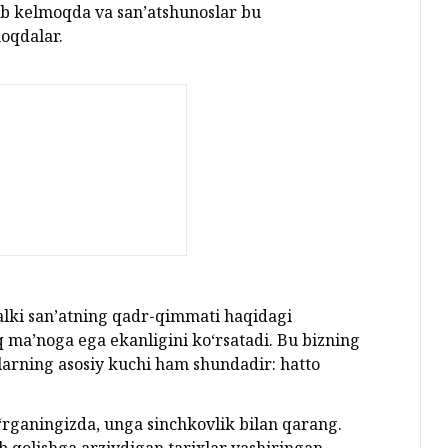
lib kelmoqda va san’atshunoslar bu
oqdalar.
balki san’atning qadr-qimmati haqidagi
 ma’noga ega ekanligini ko‘rsatadi. Bu bizning
 ularning asosiy kuchi ham shundadir: hatto
‘rganingizda, unga sinchkovlik bilan qarang.