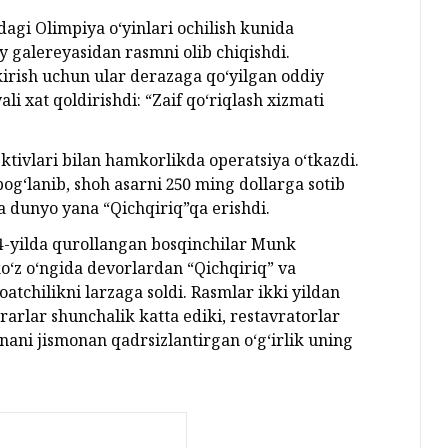
rdagi Olimpiya o‘yinlari ochilish kunida
y galereyasidan rasmni olib chiqishdi.
kirish uchun ular derazaga qo‘yilgan oddiy
i xat qoldirishdi: “Zaif qo‘riqlash xizmati
ktivlari bilan hamkorlikda operatsiya o‘tkazdi.
bog‘lanib, shoh asarni 250 ming dollarga sotib
va dunyo yana “Qichqiriq”qa erishdi.
004-yilda qurollangan bosqinchilar Munk
ko‘z o‘ngida devorlardan “Qichqiriq” va
atchilikni larzaga soldi. Rasmlar ikki yildan
rarlar shunchalik katta ediki, restavratorlar
nani jismonan qadrsizlantirgan o‘g‘irlik uning