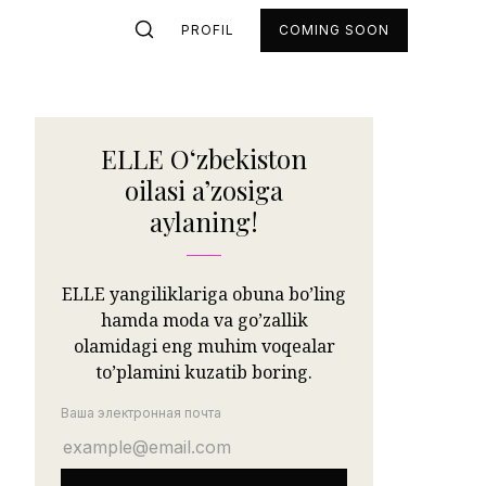
PROFIL
COMING SOON
ELLE Oʻzbekiston
oilasi aʼzosiga
aylaning!
ELLE yangiliklariga obuna bo’ling
hamda moda va go’zallik
olamidagi eng muhim voqealar
to’plamini kuzatib boring.
Ваша электронная почта