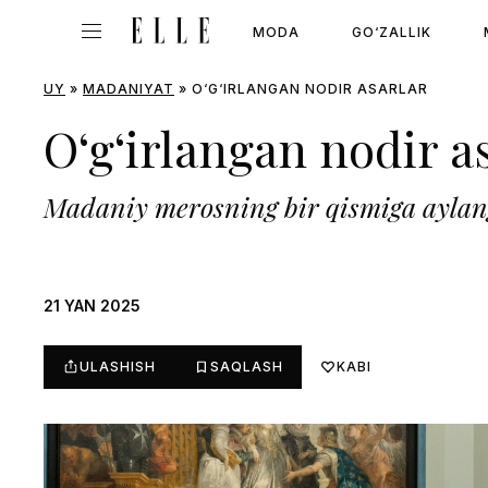
MODA
GO‘ZALLIK
UY
»
MADANIYAT
»
O‘G‘IRLANGAN NODIR ASARLAR
O‘g‘irlangan nodir a
Madaniy merosning bir qismiga aylan
21 YAN 2025
ULASHISH
SAQLASH
KABI