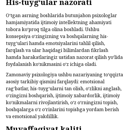
His-tuyg‘ular nazorati
O‘tgan asrning boshlarida butunjahon psixologlar
hamjamiyatida ijtimoiy intellektning ahamiyati
tobora ko‘proq tilga olina boshladi. Ushbu
konsepsiya o‘zingizning va boshqalarning his-
tuyg‘ulari hamda emotsiyalarini tahlil qilish,
farqlash va ular haqidagi bilimlardan fikrlash
hamda harakatlaringiz ustidan nazorat qilish yo‘lida
foydalanish ko‘nikmasini o‘z ichiga oladi.
Zamonaviy psixologiya ushbu nazariyaning to‘qqizta
asosiy tarkibiy qismini farqlaydi: emotsional
rag‘batlar, his-tuyg‘ularni tan olish, o‘zlikni anglash,
o‘zingizni boshqarish, ijtimoiy xabardorlik, ijtimoiy
ko‘nikmalarni rivojlantirish, o‘z o‘rningizni topish,
boshqalarga o‘z o‘rinlarini topishga yordam berish
va emotsional yakdillik.
Muvaffaqiyat kaliti