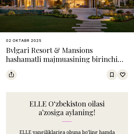
02 OKTABR 2025
Bvlgari Resort & Mansions
hashamatli majmuasining birinchi
qasri Bodrumda ochildi
ELLE Oʻzbekiston oilasi
aʼzosiga aylaning!
ELLE yangiliklariga obuna bo’ling hamda