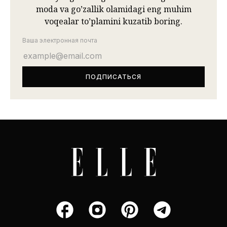
moda va go’zallik olamidagi eng muhim
voqealar to’plamini kuzatib boring.
Ваша электронная почта