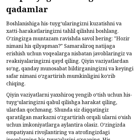
qadamlar
Boshlanishiga his-tuyg‘ularingizni kuzatishni va
xatti-harakatlaringizni tahlil qilishni boshlang.
O‘zingizga muntazam ravishda savol bering: "Hozir
nimani his qilyapman?" Samaraliroq natijaga
erishish uchun voqealarga nisbatan javoblaringiz va
reaksiyalaringizni qayd qiling. Qiyin vaziyatlardan
so‘ng, qanday munosabat bildirganingizni va keyingi
safar nimani o‘zgartirish mumkinligini ko‘rib
chiqing.
Qiyin vaziyatlarni yaxshiroq yengib o‘tish uchun his-
tuyg‘ularingizni qabul qilishga harakat qiling,
ulardan qochmang. Shunda siz diqqatingiz
qaratilgan markazni o‘zgartirish orqali ularni o‘sish
uchun imkoniyatlarga aylantira olasiz. O‘zingizda
empatiyani rivojlantiring va atrofingizdagi
insonlarning his-tuyg‘ularini o‘rganing. His-