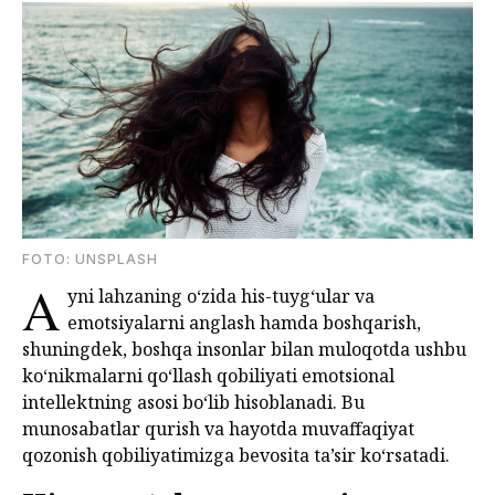
FOTО: UNSPLASH
A
yni lahzaning o‘zida his-tuyg‘ular va
emotsiyalarni anglash hamda boshqarish,
shuningdek, boshqa insonlar bilan muloqotda ushbu
ko‘nikmalarni qo‘llash qobiliyati emotsional
intellektning asosi bo‘lib hisoblanadi. Bu
munosabatlar qurish va hayotda muvaffaqiyat
qozonish qobiliyatimizga bevosita ta’sir ko‘rsatadi.