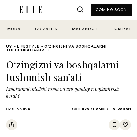
COMING SOON
MODA
GO‘ZALLIK
MADANIYAT
JAMIYAT
UY
»
LIFESTYLE
»
O‘ZINGIZNI VA BOSHQALARNI
TUSHUNISH SAN’ATI
O‘zingizni va boshqalarni
tushunish san’ati
Emotsional intellekt nima va uni qanday rivojlantirish
kerak?
07 SEN 2024
SHODIYA KHAMIDULLAEVADAN