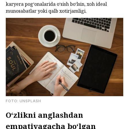
karyera pog‘onalarida o‘sish bo‘lsin, xoh ideal
munosabatlar yoki qalb xotirjamligi.
FOTО: UNSPLASH
O‘zlikni anglashdan
empatiyagacha bo‘lgan