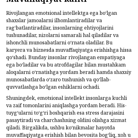
Rivojlangan emotsional intellektga ega bo‘lgan
shaxslar jamoalarni ilhomlantiradilar va
rag‘batlantiradilar, insonlarning ehtiyojlarini
tushunadilar, nizolarni samarali hal qiladilar va
ishonchli munosabatlarni o‘rnata oladilar. Bu
karyera va biznesda muvaffaqiyatga erishishga hissa
qo‘shadi. Bunday insonlar rivojlangan empatiyaga
ega bo‘ladilar va bu atrofdagilar bilan mustahkam
aloqalarni o‘rnatishga yordam beradi hamda shaxsiy
munosabatlarda o‘zaro tushunish va qo‘llab-
quvvatlashga bo‘lgan eshiklarni ochadi.
Shuningdek, emotsional intellekt insonlarga kuchli
va zaif tomonlarini aniqlashga yordam beradi. His-
tuyg‘ularni to‘g‘ri boshqarish esa stress darajasini
pasaytiradi va charchashning oldini olishga xizmat
qiladi. Birgalikda, ushbu ko‘nikmalar hayotda
muvaffaqiyatga erishish bilan bevosita bog‘liq, xoh u