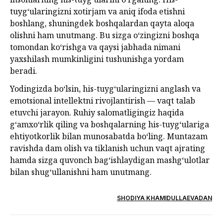
tuyg‘ularingizni xotirjam va aniq ifoda etishni
boshlang, shuningdek boshqalardan qayta aloqa
olishni ham unutmang. Bu sizga o‘zingizni boshqa
tomondan ko‘rishga va qaysi jabhada nimani
yaxshilash mumkinligini tushunishga yordam
beradi.
Yodingizda bo‘lsin, his-tuyg‘ularingizni anglash va
emotsional intellektni rivojlantirish — vaqt talab
etuvchi jarayon. Ruhiy salomatligingiz haqida
g‘amxo‘rlik qiling va boshqalarning his-tuyg‘ulariga
ehtiyotkorlik bilan munosabatda bo‘ling. Muntazam
ravishda dam olish va tiklanish uchun vaqt ajrating
hamda sizga quvonch bag‘ishlaydigan mashg‘ulotlar
bilan shug‘ullanishni ham unutmang.
SHODIYA KHAMIDULLAEVADAN