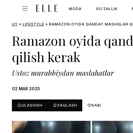
MODA
GO‘ZALLIK
UY
»
LIFESTYLE
»
RAMAZON OYIDA QANDAY MASHQLAR QI
Ramazon oyida qand
qilish kerak
Ustoz murabbiydan maslahatlar
02 MAR 2025
ULASHISH
SAQLASH
KABI