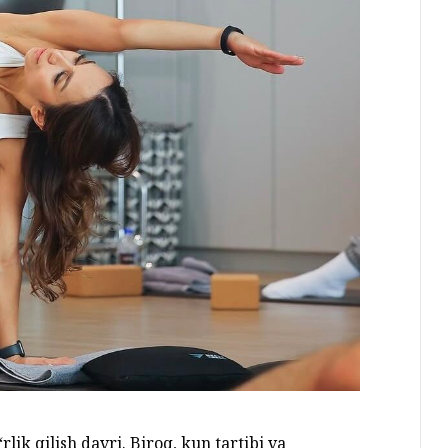
lik qilish davri. Biroq, kun tartibi va