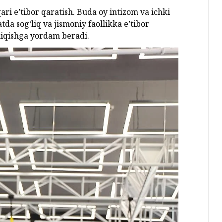
ri e’tibor qaratish. Buda oy intizom va ichki
da sog‘liq va jismoniy faollikka e’tibor
hiqishga yordam beradi.