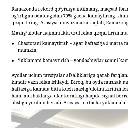
Ramazonda rekord qo‘yishga intilmang, maqsad forma
og‘irligini odatdagidan 70% gacha kamaytiring, shu
qisqartiring. Asosiysi, muvozanatni saqlab, Ramazon
Mashg‘ulotlar hajmini ikki usul bilan qisqartirish m
Chastotani kamaytirish – agar haftasiga 3 marta m
mumkin.
Yuklamani kamaytirish – yondashuvlar sonini kamay
Ayollar uchun tavsiyalar afzalliklariga qarab farqlan
kimdir vazn bilan ishlaydi. Biroq, bu oyda mushak m
haftasiga kamida bitta kuch mashg‘ulotini kiritish lo
ham, mushaklarga ular kerakligi haqida signal beris
olishga yordam beradi. Asosiysi: o‘rtacha yuklamalar 