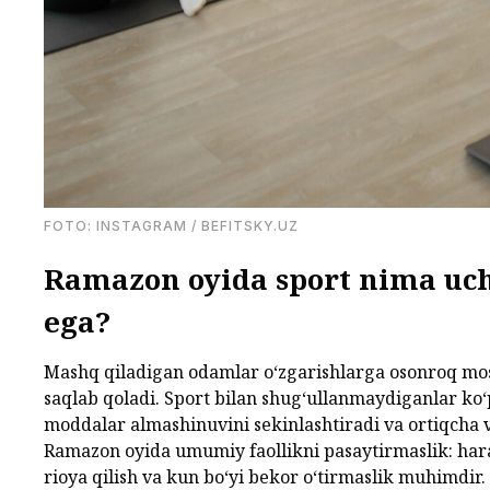
FOTО: INSTAGRAM / BEFITSKY.UZ
Ramazon oyida sport nima uc
ega?
Mashq qiladigan odamlar o‘zgarishlarga osonroq mo
saqlab qoladi. Sport bilan shug‘ullanmaydiganlar ko‘
moddalar almashinuvini sekinlashtiradi va ortiqcha v
Ramazon oyida umumiy faollikni pasaytirmaslik: har
rioya qilish va kun bo‘yi bekor o‘tirmaslik muhimdir.