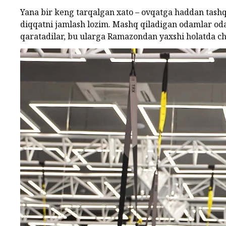
Yana bir keng tarqalgan xato – ovqatga haddan tashqa
diqqatni jamlash lozim. Mashq qiladigan odamlar odat
qaratadilar, bu ularga Ramazondan yaxshi holatda c