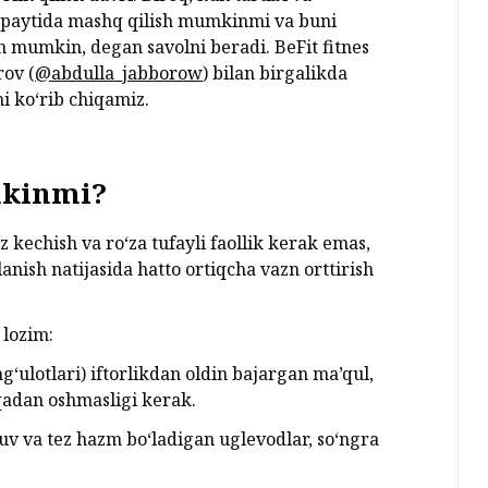
za paytida mashq qilish mumkinmi va buni
mumkin, degan savolni beradi. BeFit fitnes
ov (
@abdulla_jabborow
) bilan birgalikda
 ko‘rib chiqamiz.
mkinmi?
 kechish va ro‘za tufayli faollik kerak emas,
anish natijasida hatto ortiqcha vazn orttirish
 lozim:
‘ulotlari) iftorlikdan oldin bajargan ma’qul,
qadan oshmasligi kerak.
suv va tez hazm bo‘ladigan uglevodlar, so‘ngra