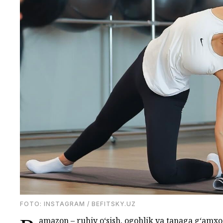
FOTO: INSTAGRAM / BEFITSKY.UZ
amazon – ruhiy o‘sish, ogohlik va tanaga g‘amxo‘r