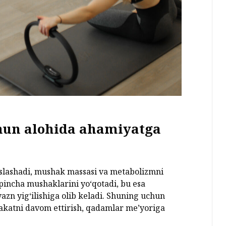
hun alohida ahamiyatga
slashadi, mushak massasi va metabolizmni
pincha mushaklarini yo‘qotadi, bu esa
azn yig‘ilishiga olib keladi. Shuning uchun
akatni davom ettirish, qadamlar me’yoriga