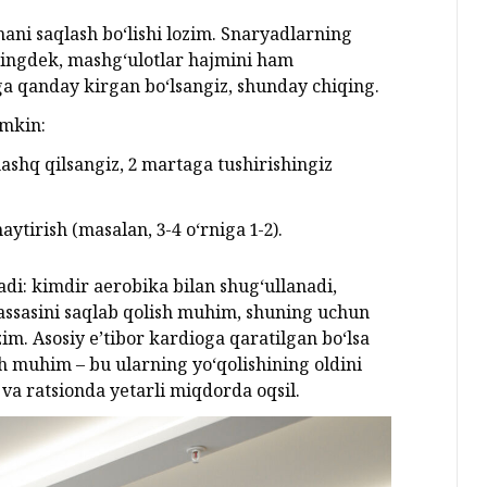
ni saqlash bo‘lishi lozim. Snaryadlarning
ningdek, mashg‘ulotlar hajmini ham
ga qanday kirgan bo‘lsangiz, shunday chiqing.
umkin:
ashq qilsangiz, 2 martaga tushirishingiz
tirish (masalan, 3-4 o‘rniga 1-2).
adi: kimdir aerobika bilan shug‘ullanadi,
assasini saqlab qolish muhim, shuning uchun
zim. Asosiy e’tibor kardioga qaratilgan bo‘lsa
h muhim – bu ularning yo‘qolishining oldini
va ratsionda yetarli miqdorda oqsil.