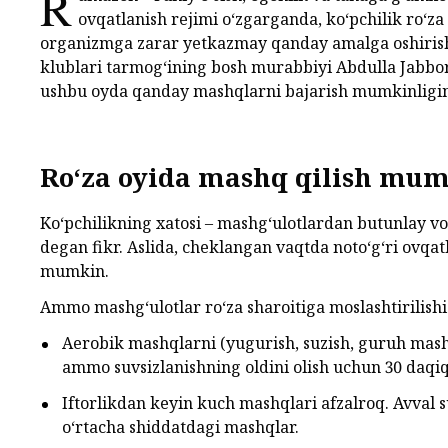
R
ovqatlanish rejimi o‘zgarganda, ko‘pchilik ro‘
organizmga zarar yetkazmay qanday amalga oshirish 
klublari tarmog‘ining bosh murabbiyi Abdulla Jabbor
ushbu oyda qanday mashqlarni bajarish mumkinligini
Ro‘za oyida mashq qilish mu
Ko‘pchilikning xatosi – mashg‘ulotlardan butunlay voz
degan fikr. Aslida, cheklangan vaqtda noto‘g‘ri ovqatl
mumkin.
Ammo mashg‘ulotlar ro‘za sharoitiga moslashtirilishi
Aerobik mashqlarni (yugurish, suzish, guruh mashg
ammo suvsizlanishning oldini olish uchun 30 daqi
Iftorlikdan keyin kuch mashqlari afzalroq. Avval 
o‘rtacha shiddatdagi mashqlar.