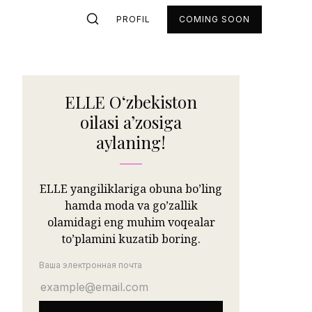
PROFIL
COMING SOON
ELLE Oʻzbekiston
oilasi aʼzosiga
aylaning!
ELLE yangiliklariga obuna bo’ling
hamda moda va go’zallik
olamidagi eng muhim voqealar
to’plamini kuzatib boring.
Ваша электронная почта