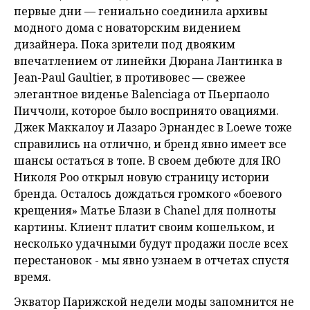
первые дни — гениально соединила архивы
модного дома с новаторским видением
дизайнера. Пока зрители под двояким
впечатлением от линейки Дюрана Лантинка в
Jean-Paul Gaultier, в противовес — свежее
элегантное виденье Balenciaga от Пьерпаoло
Пиччоли, которое было воспринято овациями.
Джек Маккалоу и Лазаро Эрнандес в Loewe тоже
справились на отлично, и бренд явно имеет все
шансы остаться в топе. В своем дебюте для IRO
Николя Роо открыл новую страницу истории
бренда. Осталось дождаться громкого «боевого
крещения» Матье Блази в Chanel для полноты
картины. Клиент платит своим кошельком, и
несколько удачными будут продажи после всех
перестановок - мы явно узнаем в отчетах спустя
время.
Экватор Парижской недели моды запомнится не