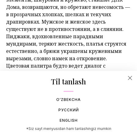
Дома, возвращаются, но обретают невесомость —
в прозрачных хлопках, шелках и текучих
драпировках. Мужское и женское здесь
существуют не в противостоянии, а в слиянии.
Пиджаки, вдохновленные парадными
мундирaми, теряют жесткость, платья струятся
естественно, а брюки украшены кружевными
вырезами, словно намек на откровение.
Цветовая палитра будто ведет диалог с
прошлым: глубокий пурпур символизирует
Til tanlash
скрытую силу, выцветший айвори напоминает о
париках и салонах рококо. Но это не
реконструкция — традиция здесь становится
OʻZBEKCHA
трамплином для современного выражения.
РУССКИЙ
ENGLISH
*Siz sayt menyusidan ham tanlashingiz mumkin