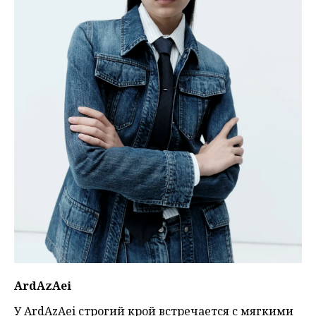
ArdAzAei
У ArdAzAei строгий крой встречается с мягкими